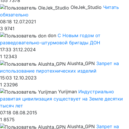
155
7378
OleJek_Studio
Читать
обязательно
08:18 12.07.2021
3
9741
don
С Новым годом от
разведовательно-штурмовой бригады ДОН
17:33 31.12.2024
1
12343
Alushta_GPN
Запрет на
использование пиротехнических изделий
15:03 12.10.2023
1
23296
Yurijman
Индустриально
развитая цивилизация существует на Земле десятки
тысяч лет
07:18 08.08.2015
1
8575
Alushta_GPN
Запрет на