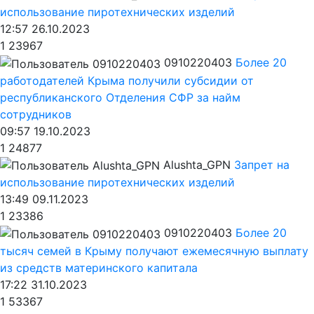
использование пиротехнических изделий
12:57 26.10.2023
1
23967
0910220403
Более 20
работодателей Крыма получили субсидии от
республиканского Отделения СФР за найм
сотрудников
09:57 19.10.2023
1
24877
Alushta_GPN
Запрет на
использование пиротехнических изделий
13:49 09.11.2023
1
23386
0910220403
Более 20
тысяч семей в Крыму получают ежемесячную выплату
из средств материнского капитала
17:22 31.10.2023
1
53367