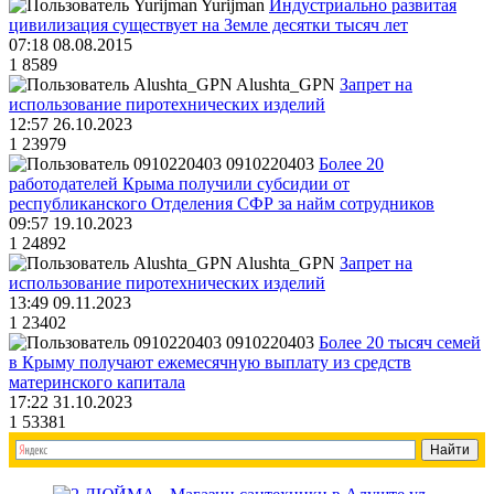
Yurijman
Индустриально развитая
цивилизация существует на Земле десятки тысяч лет
07:18 08.08.2015
1
8589
Alushta_GPN
Запрет на
использование пиротехнических изделий
12:57 26.10.2023
1
23979
0910220403
Более 20
работодателей Крыма получили субсидии от
республиканского Отделения СФР за найм сотрудников
09:57 19.10.2023
1
24892
Alushta_GPN
Запрет на
использование пиротехнических изделий
13:49 09.11.2023
1
23402
0910220403
Более 20 тысяч семей
в Крыму получают ежемесячную выплату из средств
материнского капитала
17:22 31.10.2023
1
53381