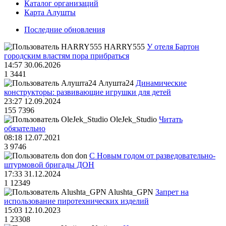
Каталог организаций
Карта Алушты
Последние обновления
HARRY555
У отеля Бартон
городским властям пора прибраться
14:57 30.06.2026
1
3441
Алушта24
Динамические
конструкторы: развивающие игрушки для детей
23:27 12.09.2024
155
7396
OleJek_Studio
Читать
обязательно
08:18 12.07.2021
3
9746
don
С Новым годом от разведовательно-
штурмовой бригады ДОН
17:33 31.12.2024
1
12349
Alushta_GPN
Запрет на
использование пиротехнических изделий
15:03 12.10.2023
1
23308