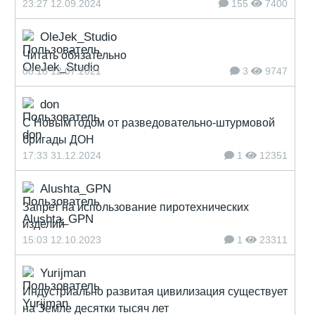
23:27 12.09.2024
155
7400
OleJek_Studio
Читать обязательно
08:18 12.07.2021
3
9747
don
С Новым годом от разведовательно-штурмовой
бригады ДОН
17:33 31.12.2024
1
12351
Alushta_GPN
Запрет на использование пиротехнических
изделий
15:03 12.10.2023
1
23311
Yurijman
Индустриально развитая цивилизация существует
на Земле десятки тысяч лет