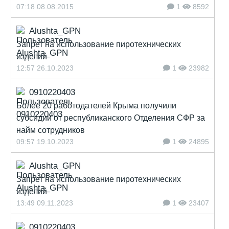
07:18 08.08.2015
1
8592
Alushta_GPN
Запрет на использование пиротехнических
изделий
12:57 26.10.2023
1
23982
0910220403
Более 20 работодателей Крыма получили
субсидии от республиканского Отделения СФР за
найм сотрудников
09:57 19.10.2023
1
24895
Alushta_GPN
Запрет на использование пиротехнических
изделий
13:49 09.11.2023
1
23407
0910220403