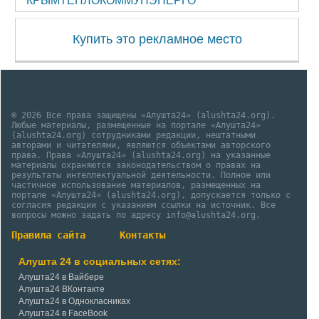
КРЫМТЕПЛОКОММУНЭНЕРГО
Купить это рекламное место
© 2026 Все права защищены «Алушта24» (alushta24.org).
Любые материалы, размещенные на портале «Алушта24»
(alushta24.org) сотрудниками редакции, нештатными
авторами и читателями, являются объектами авторского
права. Права «Алушта24» (alushta24.org) на указанные
материалы охраняются законодательством о правах на
результаты интеллектуальной деятельности. Полное или
частичное использование материалов, размещенных на
портале «Алушта24» (alushta24.org), допускается только с
согласия редакции с указанием ссылки на источник. Все
вопросы можно задать по адресу info@alushta24.org.
Правила сайта
Контакты
Алушта 24 в социальных сетях:
Алушта24 в Вайбере
Алушта24 ВКонтакте
Алушта24 в Однокласниках
Алушта24 в FaceBook