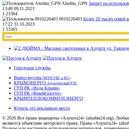
Alushta_GPN
Запрет на использо
13:49 09.11.2023
1
23384
0910220403
Более 20 тысяч семей 
17:22 31.10.2023
1
53365
Городские службы
Вывоз мусора
(МУП УБГ и КС)
КРЫМЭНЕРГО
Алуштинский РЭС
ГУП РК «Вода Крыма»
ГУП РК «Крымгазсети»
КРЫМТЕПЛОКОММУНЭНЕРГО
Купить это рекламное место
© 2026 Все права защищены «Алушта24» (alushta24.org). Любы
являются объектами авторского права. Права «Алушта24» (alush
Полное или частичное использование материалов, размещенных 