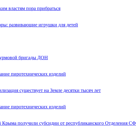
ким властям пора прибраться
оры: развивающие игрушки для детей
турмовой бригады ДОН
вание пиротехнических изделий
лизация существует на Земле десятки тысяч лет
вание пиротехнических изделий
ей Крыма получили субсидии от республиканского Отделения СФ