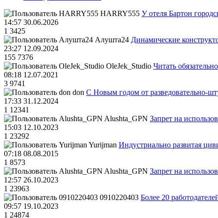
HARRY555
У отеля Бартон городс
14:57 30.06.2026
1
3425
Алушта24
Динамические конструкт
23:27 12.09.2024
155
7376
OleJek_Studio
Читать обязательно
08:18 12.07.2021
3
9741
don
С Новым годом от разведовательно-ш
17:33 31.12.2024
1
12341
Alushta_GPN
Запрет на использо
15:03 12.10.2023
1
23292
Yurijman
Индустриально развитая циви
07:18 08.08.2015
1
8573
Alushta_GPN
Запрет на использо
12:57 26.10.2023
1
23963
0910220403
Более 20 работодател
09:57 19.10.2023
1
24874