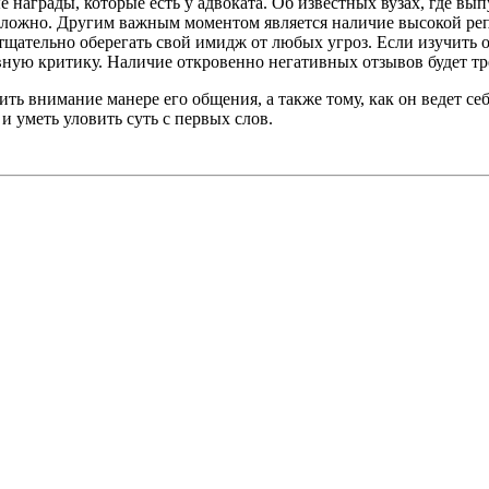
награды, которые есть у адвоката. Об известных вузах, где вы
сложно. Другим важным моментом является наличие высокой реп
тщательно оберегать свой имидж от любых угроз. Если изучить о
вную критику. Наличие откровенно негативных отзывов будет т
ить внимание манере его общения, а также тому, как он ведет с
и уметь уловить суть с первых слов.