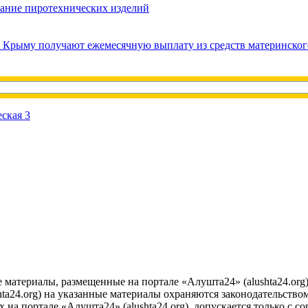
вание пиротехнических изделий
в Крыму получают ежемесячную выплату из средств материнског
е материалы, размещенные на портале «Алушта24» (alushta24.or
ta24.org) на указанные материалы охраняются законодательством
на портале «Алушта24» (alushta24.org), допускается только с с