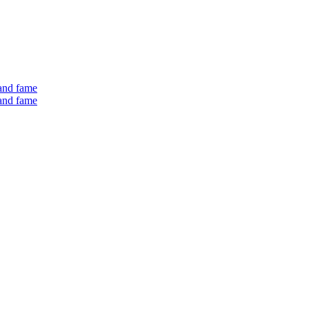
 and fame
 and fame