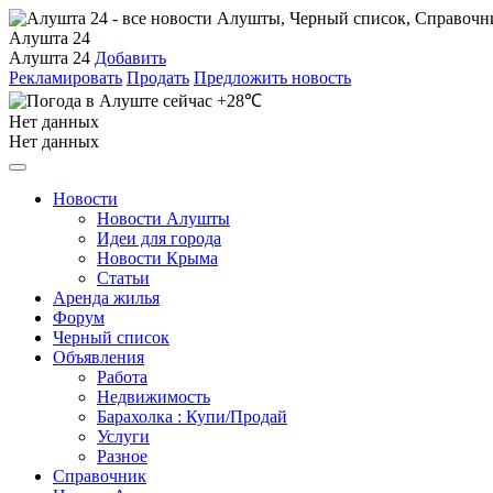
Алушта 24
Алушта 24
Добавить
Рекламировать
Продать
Предложить новость
+28℃
Нет данных
Нет данных
Новости
Новости Алушты
Идеи для города
Новости Крыма
Статьи
Аренда жилья
Форум
Черный список
Объявления
Работа
Недвижимость
Барахолка : Купи/Продай
Услуги
Разное
Справочник