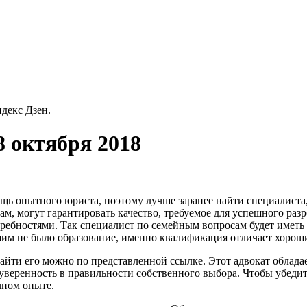
декс Дзен.
8 октября 2018
щь опытного юриста, поэтому лучше заранее найти специалиста,
там, могут гарантировать качество, требуемое для успешного ра
требностями. Так специалист по семейным вопросам будет иметь 
шим не было образование, именно квалификация отличает хороши
найти его можно по представленной ссылке. Этот адвокат облад
 уверенность в правильности собственного выбора. Чтобы убедит
чном опыте.