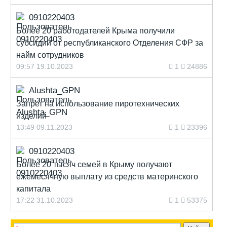
0910220403
Более 20 работодателей Крыма получили
субсидии от республиканского Отделения СФР за
найм сотрудников
09:57 19.10.2023
1
24886
Alushta_GPN
Запрет на использование пиротехнических
изделий
13:49 09.11.2023
1
23396
0910220403
Более 20 тысяч семей в Крыму получают
ежемесячную выплату из средств материнского
капитала
17:22 31.10.2023
1
53375