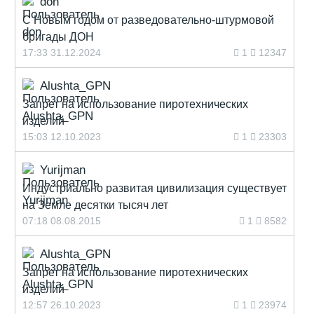
don
С Новым годом от разведовательно-штурмовой
бригады ДОН
17:33 31.12.2024
1
12347
Alushta_GPN
Запрет на использование пиротехнических
изделий
15:03 12.10.2023
1
23303
Yurijman
Индустриально развитая цивилизация существует
на Земле десятки тысяч лет
07:18 08.08.2015
1
8582
Alushta_GPN
Запрет на использование пиротехнических
изделий
12:57 26.10.2023
1
23974