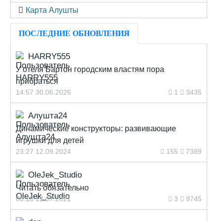
Карта Алушты
ПОСЛЕДНИЕ ОБНОВЛЕНИЯ
HARRY555
У отеля Бартон городским властям пора
прибраться
14:57 30.06.2026
1
3435
Алушта24
Динамические конструкторы: развивающие
игрушки для детей
23:27 12.09.2024
155
7389
OleJek_Studio
Читать обязательно
08:18 12.07.2021
3
9745