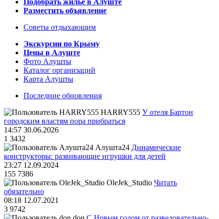
Подобрать жилье в Алуште
Разместить объявление
Советы отдыхающим
Экскурсии по Крыму
Цены в Алуште
Фото Алушты
Каталог организаций
Карта Алушты
Последние обновления
HARRY555
У отеля Бартон
городским властям пора прибраться
14:57 30.06.2026
1
3432
Алушта24
Динамические
конструкторы: развивающие игрушки для детей
23:27 12.09.2024
155
7386
OleJek_Studio
Читать
обязательно
08:18 12.07.2021
3
9742
don
С Новым годом от разведовательно-