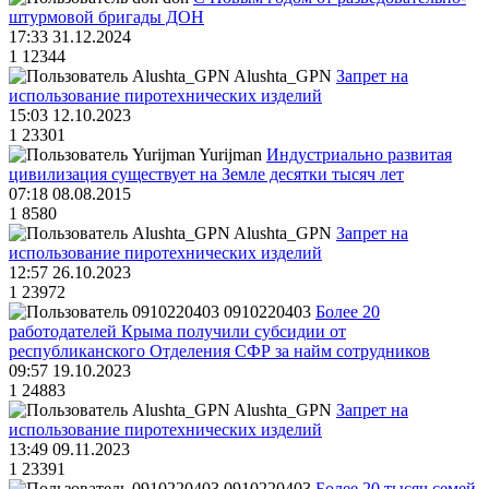
штурмовой бригады ДОН
17:33 31.12.2024
1
12344
Alushta_GPN
Запрет на
использование пиротехнических изделий
15:03 12.10.2023
1
23301
Yurijman
Индустриально развитая
цивилизация существует на Земле десятки тысяч лет
07:18 08.08.2015
1
8580
Alushta_GPN
Запрет на
использование пиротехнических изделий
12:57 26.10.2023
1
23972
0910220403
Более 20
работодателей Крыма получили субсидии от
республиканского Отделения СФР за найм сотрудников
09:57 19.10.2023
1
24883
Alushta_GPN
Запрет на
использование пиротехнических изделий
13:49 09.11.2023
1
23391
0910220403
Более 20 тысяч семей