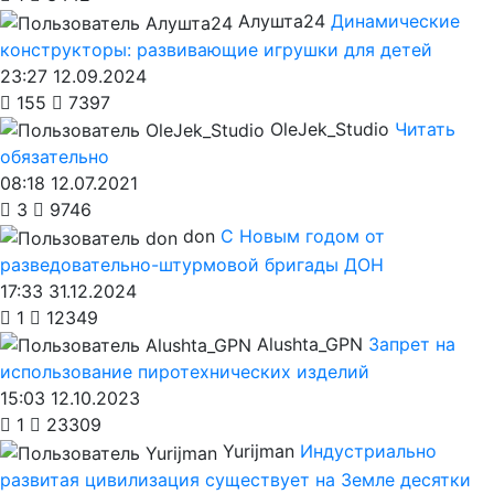
Алушта24
Динамические
конструкторы: развивающие игрушки для детей
23:27 12.09.2024
155
7397
OleJek_Studio
Читать
обязательно
08:18 12.07.2021
3
9746
don
С Новым годом от
разведовательно-штурмовой бригады ДОН
17:33 31.12.2024
1
12349
Alushta_GPN
Запрет на
использование пиротехнических изделий
15:03 12.10.2023
1
23309
Yurijman
Индустриально
развитая цивилизация существует на Земле десятки