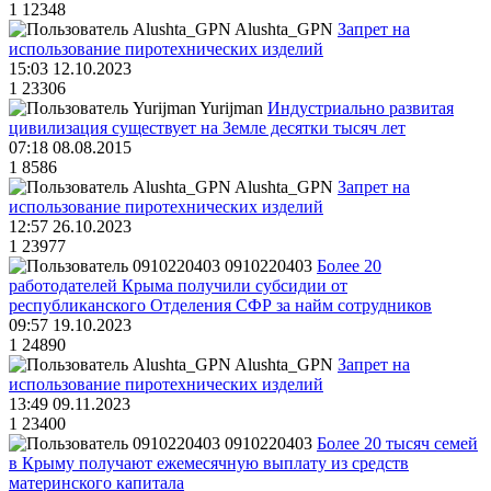
1
12348
Alushta_GPN
Запрет на
использование пиротехнических изделий
15:03 12.10.2023
1
23306
Yurijman
Индустриально развитая
цивилизация существует на Земле десятки тысяч лет
07:18 08.08.2015
1
8586
Alushta_GPN
Запрет на
использование пиротехнических изделий
12:57 26.10.2023
1
23977
0910220403
Более 20
работодателей Крыма получили субсидии от
республиканского Отделения СФР за найм сотрудников
09:57 19.10.2023
1
24890
Alushta_GPN
Запрет на
использование пиротехнических изделий
13:49 09.11.2023
1
23400
0910220403
Более 20 тысяч семей
в Крыму получают ежемесячную выплату из средств
материнского капитала