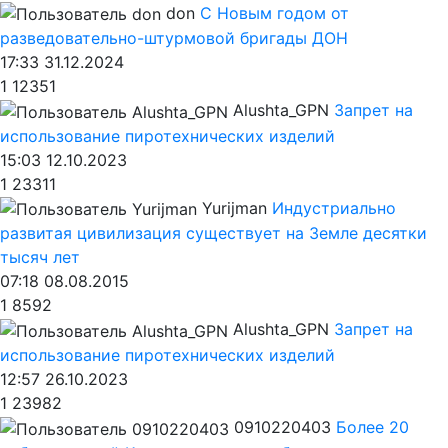
don
С Новым годом от
разведовательно-штурмовой бригады ДОН
17:33 31.12.2024
1
12351
Alushta_GPN
Запрет на
использование пиротехнических изделий
15:03 12.10.2023
1
23311
Yurijman
Индустриально
развитая цивилизация существует на Земле десятки
тысяч лет
07:18 08.08.2015
1
8592
Alushta_GPN
Запрет на
использование пиротехнических изделий
12:57 26.10.2023
1
23982
0910220403
Более 20