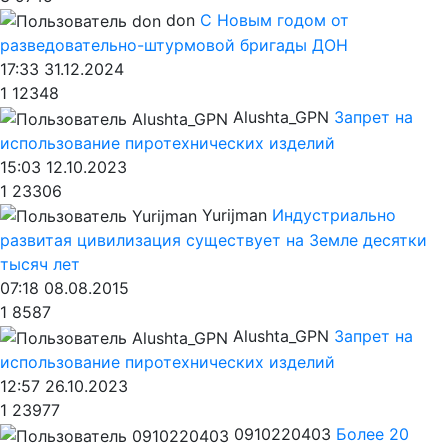
don
С Новым годом от
разведовательно-штурмовой бригады ДОН
17:33 31.12.2024
1
12348
Alushta_GPN
Запрет на
использование пиротехнических изделий
15:03 12.10.2023
1
23306
Yurijman
Индустриально
развитая цивилизация существует на Земле десятки
тысяч лет
07:18 08.08.2015
1
8587
Alushta_GPN
Запрет на
использование пиротехнических изделий
12:57 26.10.2023
1
23977
0910220403
Более 20