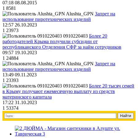
07:18 08.08.2015
1
8581
Alushta_GPN
Запрет на
использование пиротехнических изделий
12:57 26.10.2023
1
23973
0910220403
Более 20
работодателей Крыма получили субсидии от
республиканского Отделения СФР за найм сотрудников
09:57 19.10.2023
1
24884
Alushta_GPN
Запрет на
использование пиротехнических изделий
13:49 09.11.2023
1
23393
0910220403
Более 20 тысяч семей
в Крыму получают ежемесячную выплату из средств
материнского капитала
17:22 31.10.2023
1
53374