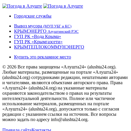
Городские службы
Вывоз мусора
(МУП УБГ и КС)
КРЫМЭНЕРГО
Алуштинский РЭС
ГУП РК «Вода Крыма»
ГУП РК «Крымгазсети»
КРЫМТЕПЛОКОММУНЭНЕРГО
Купить это рекламное место
© 2026 Все права защищены «Алушта24» (alushta24.org).
Любые материалы, размещенные на портале «Алушта24»
(alushta24.org) сотрудниками редакции, нештатными авторами
и читателями, являются объектами авторского права. Права
«Алушта24» (alushta24.org) на указанные материалы
охраняются законодательством о правах на результаты
интеллектуальной деятельности. Полное или частичное
использование материалов, размещенных на портале
«Алушта24» (alushta24.org), допускается только с согласия
редакции с указанием ссылки на источник. Все вопросы
можно задать по адресу info@alushta24.org.
Правила сайта
Контакты