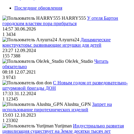
Последние обновления
HARRY555
У отеля Бартон
городским властям пора прибраться
14:57 30.06.2026
1
3434
Алушта24
Динамические
конструкторы: развивающие игрушки для детей
23:27 12.09.2024
155
7388
OleJek_Studio
Читать
обязательно
08:18 12.07.2021
3
9743
don
С Новым годом от разведовательно-
штурмовой бригады ДОН
17:33 31.12.2024
1
12345
Alushta_GPN
Запрет на
использование пиротехнических изделий
15:03 12.10.2023
1
23302
Yurijman
Индустриально развитая
цивилизация существует на Земле десятки тысяч лет