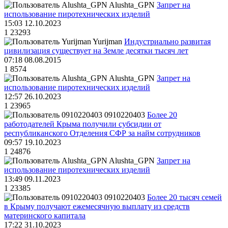
Alushta_GPN
Запрет на
использование пиротехнических изделий
15:03 12.10.2023
1
23293
Yurijman
Индустриально развитая
цивилизация существует на Земле десятки тысяч лет
07:18 08.08.2015
1
8574
Alushta_GPN
Запрет на
использование пиротехнических изделий
12:57 26.10.2023
1
23965
0910220403
Более 20
работодателей Крыма получили субсидии от
республиканского Отделения СФР за найм сотрудников
09:57 19.10.2023
1
24876
Alushta_GPN
Запрет на
использование пиротехнических изделий
13:49 09.11.2023
1
23385
0910220403
Более 20 тысяч семей
в Крыму получают ежемесячную выплату из средств
материнского капитала
17:22 31.10.2023