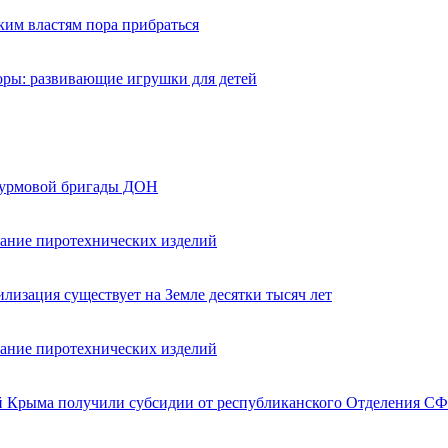
ким властям пора прибраться
оры: развивающие игрушки для детей
турмовой бригады ДОН
вание пиротехнических изделий
лизация существует на Земле десятки тысяч лет
вание пиротехнических изделий
ей Крыма получили субсидии от республиканского Отделения СФ