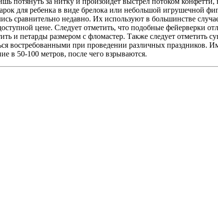
ь потянуть за нитку и произойдет выстрел потоком конфетти, 
арок для ребенка в виде брелока или небольшой игрушечной фигу
ись сравнительно недавно. Их используют в большинстве случа
оступной цене. Следует отметить, что подобные фейерверки отл
етить и петарды размером с фломастер. Также следует отметить 
ться востребованными при проведении различных праздников. И
ние в 50-100 метров, после чего взрываются.