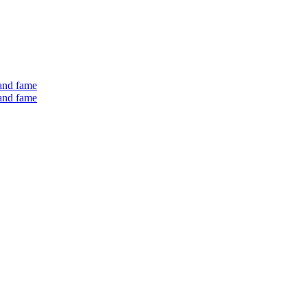
 and fame
 and fame