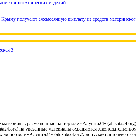
вание пиротехнических изделий
в Крыму получают ежемесячную выплату из средств материнског
е материалы, размещенные на портале «Алушта24» (alushta24.or
ta24.org) на указанные материалы охраняются законодательством
на портале «Алушта24» (alushta24.org), допускается только с с