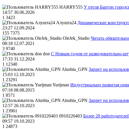
HARRY555
У отеля Бартон городс
14:57 30.06.2026
1
3423
Алушта24
Динамические конструкт
23:27 12.09.2024
155
7375
OleJek_Studio
Читать обязательно
08:18 12.07.2021
3
9740
don
С Новым годом от разведовательно-ш
17:33 31.12.2024
1
12340
Alushta_GPN
Запрет на использо
15:03 12.10.2023
1
23291
Yurijman
Индустриально развитая циви
07:18 08.08.2015
1
8571
Alushta_GPN
Запрет на использо
12:57 26.10.2023
1
23961
0910220403
Более 20 работодател
09:57 19.10.2023
1
24873