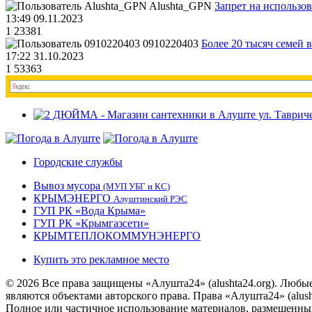
Alushta_GPN
Запрет на использо
13:49 09.11.2023
1
23381
0910220403
Более 20 тысяч семей 
17:22 31.10.2023
1
53363
Городские службы
Вывоз мусора
(МУП УБГ и КС)
КРЫМЭНЕРГО
Алуштинский РЭС
ГУП РК «Вода Крыма»
ГУП РК «Крымгазсети»
КРЫМТЕПЛОКОММУНЭНЕРГО
Купить это рекламное место
© 2026 Все права защищены «Алушта24» (alushta24.org). Любы
являются объектами авторского права. Права «Алушта24» (alush
Полное или частичное использование материалов, размещенных 