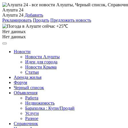
Алушта 24
Алушта 24
Добавить
Рекламировать
Продать
Предложить новость
+25℃
Нет данных
Нет данных
Новости
Новости Алушты
Идеи для города
Новости Крыма
Статьи
Аренда жилья
Форум
Черный список
Объявления
Работа
Недвижимость
Барахолка : Купи/Продай
Услуги
Разное
Справочник