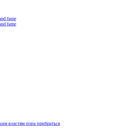
 and fame
 and fame
ким властям пора прибраться