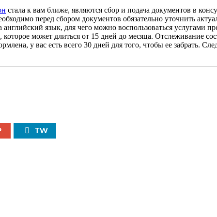
он
стала к вам ближе, являются сбор и подача документов в конс
еобходимо перед сбором документов обязательно уточнить акту
а английский язык, для чего можно воспользоваться услугами п
 которое может длиться от 15 дней до месяца. Отслеживание со
рмлена, у вас есть всего 30 дней для того, чтобы ее забрать. Сле
P
TW