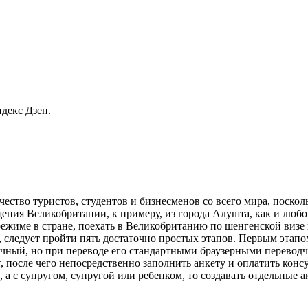
декс Дзен.
чество туристов, студентов и бизнесменов со всего мира, поск
ения Великобритании, к примеру, из города Алушта, как и любо
име в стране, поехать в Великобританию по шенгенской визе не
следует пройти пять достаточно простых этапов. Первым этапо
ычный, но при переводе его стандартными браузерными переводч
, после чего непосредственно заполнить анкету и оплатить кон
а с супругом, супругой или ребенком, то создавать отдельные а