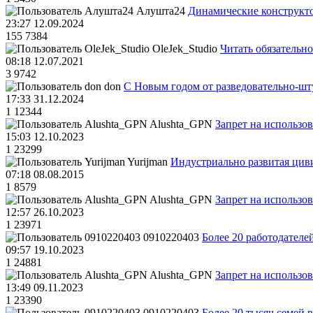
Алушта24
Динамические конструкт
23:27 12.09.2024
155
7384
OleJek_Studio
Читать обязательно
08:18 12.07.2021
3
9742
don
С Новым годом от разведовательно-ш
17:33 31.12.2024
1
12344
Alushta_GPN
Запрет на использо
15:03 12.10.2023
1
23299
Yurijman
Индустриально развитая циви
07:18 08.08.2015
1
8579
Alushta_GPN
Запрет на использо
12:57 26.10.2023
1
23971
0910220403
Более 20 работодател
09:57 19.10.2023
1
24881
Alushta_GPN
Запрет на использо
13:49 09.11.2023
1
23390
0910220403
Более 20 тысяч семей 