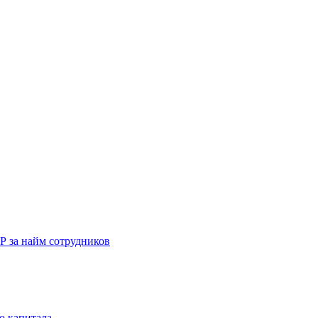
Р за найм сотрудников
о капитала