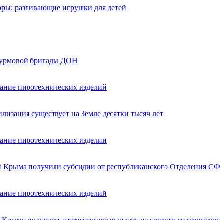
оры: развивающие игрушки для детей
турмовой бригады ДОН
вание пиротехнических изделий
лизация существует на Земле десятки тысяч лет
вание пиротехнических изделий
ей Крыма получили субсидии от республиканского Отделения СФ
вание пиротехнических изделий
в Крыму получают ежемесячную выплату из средств материнског