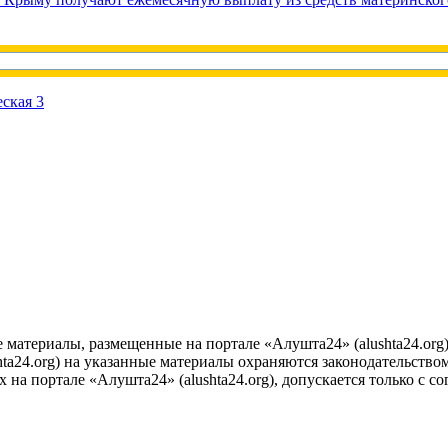
е материалы, размещенные на портале «Алушта24» (alushta24.or
ta24.org) на указанные материалы охраняются законодательством
на портале «Алушта24» (alushta24.org), допускается только с с