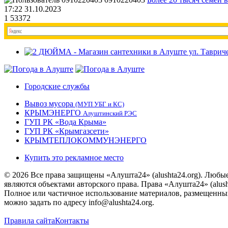
17:22 31.10.2023
1
53372
Городские службы
Вывоз мусора
(МУП УБГ и КС)
КРЫМЭНЕРГО
Алуштинский РЭС
ГУП РК «Вода Крыма»
ГУП РК «Крымгазсети»
КРЫМТЕПЛОКОММУНЭНЕРГО
Купить это рекламное место
© 2026 Все права защищены «Алушта24» (alushta24.org). Любы
являются объектами авторского права. Права «Алушта24» (alush
Полное или частичное использование материалов, размещенных 
можно задать по адресу info@alushta24.org.
Правила сайта
Контакты