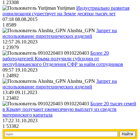
1
23308
Yurijman
Индустриально развитая
цивилизация существует на Земле десятки тысяч лет
07:18 08.08.2015
1
8589
Alushta_GPN
Запрет на
использование пиротехнических изделий
12:57 26.10.2023
1
23979
0910220403
Более 20
работодателей Крыма получили субсидии от
республиканского Отделения СФР за найм сотрудников
09:57 19.10.2023
1
24892
Alushta_GPN
Запрет на
использование пиротехнических изделий
13:49 09.11.2023
1
23402
0910220403
Более 20 тысяч семей
в Крыму получают ежемесячную выплату из средств
материнского капитала
17:22 31.10.2023
1
53382