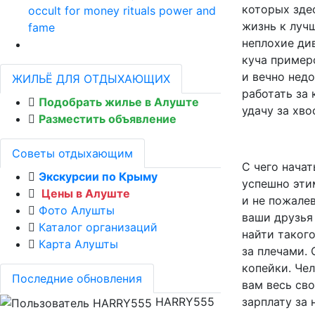
которых зде
occult for money rituals power and
жизнь к луч
fame
неплохие див
куча пример
и вечно нед
ЖИЛЬЁ ДЛЯ ОТДЫХАЮЩИХ
работать за 
Подобрать жилье в Алуште
удачу за хво
Разместить объявление
Советы отдыхающим
С чего начат
Экскурсии по Крыму
успешно эти
Цены в Алуште
и не пожалев
Фото Алушты
ваши друзья 
Каталог организаций
найти таког
Карта Алушты
за плечами. 
копейки. Чел
Последние обновления
вам весь св
HARRY555
зарплату за