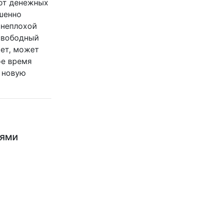
 от денежных
шенно
 неплохой
 свободный
ает, может
ое время
 новую
ьями