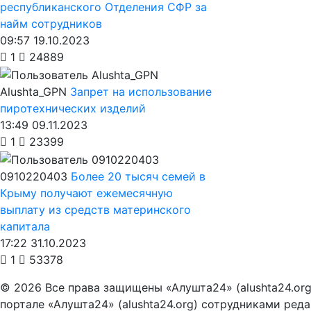
республиканского Отделения СФР за
найм сотрудников
09:57 19.10.2023
1
24889
Alushta_GPN
Запрет на использование
пиротехнических изделий
13:49 09.11.2023
1
23399
0910220403
Более 20 тысяч семей в
Крыму получают ежемесячную
выплату из средств материнского
капитала
17:22 31.10.2023
1
53378
© 2026 Все права защищены «Алушта24» (alushta24.or
портале «Алушта24» (alushta24.org) сотрудниками ред