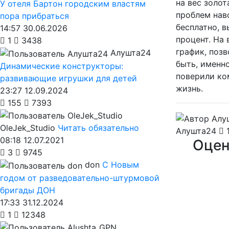
на вес золо
У отеля Бартон городским властям
проблем нав
пора прибраться
бесплатно, 
14:57 30.06.2026
процент. На 
1
3438
график, позв
Алушта24
быть, именн
Динамические конструкторы:
поверили ко
развивающие игрушки для детей
жизнь.
23:27 12.09.2024
155
7393
OleJek_Studio
Читать обязательно
Алушта24
1
08:18 12.07.2021
Оцен
3
9745
don
С Новым
годом от разведовательно-штурмовой
бригады ДОН
17:33 31.12.2024
1
12348