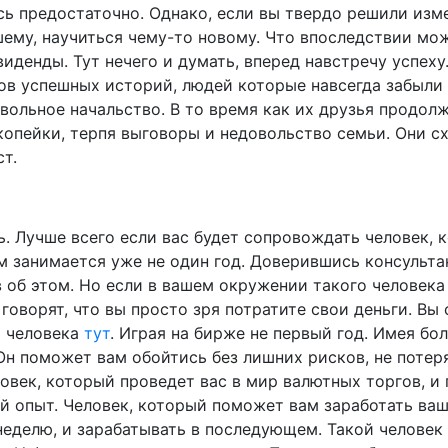
сь предостаточно. Однако, если вы твердо решили изм
шему, научиться чему-то новому. Что впоследствии мо
иденды. Тут нечего и думать, вперед навстречу успеху.
ов успешных историй, людей которые навсегда забыли 
овольное начальство. В то время как их друзья продол
копейки, терпя выговоры и недовольство семьи. Они с
ст.
ь. Лучше всего если вас будет сопровождать человек, 
м занимается уже не один год. Доверившись консульта
 об этом. Но если в вашем окружении такого человека 
говорят, что вы просто зря потратите свои деньги. Вы
о человека
тут
. Играя на бирже не первый год. Имея бо
Он поможет вам обойтись без лишних рисков, не потеря
овек, который проведет вас в мир валютных торгов, и
ой опыт. Человек, который поможет вам заработать ва
 неделю, и зарабатывать в последующем. Такой челове