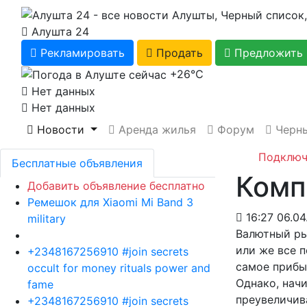
Алушта 24
Рекламировать
Продать
Предложить 
+26℃
Нет данных
Нет данных
Новости
Аренда жилья
Форум
Черны
Подключ
Бесплатные объявления
Комп
Добавить объявление бесплатно
Ремешок для Xiaomi Mi Band 3
16:27 06.04
military
Валютный ры
или же все п
+2348167256910 #join secrets
самое прибыл
occult for money rituals power and
Однако, начи
fame
преувеличива
+2348167256910 #join secrets