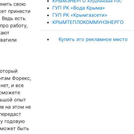
КРЫМЭНЕРГО
Алуштинский РЭС
енить свою
ГУП РК «Вода Крыма»
жет принести
ГУП РК «Крымгазсети»
 Ведь есть
КРЫМТЕПЛОКОММУНЭНЕРГО
про работу,
жают
Купить это рекламное место
хватили
который
нтам Форекс,
нет, и все
 сможете
льшой опыт
в на этом не
 передаст
шу годовую
к может быть