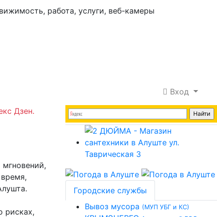
Вход
екс Дзен.
 мгновений,
 время,
Алушта.
Городские службы
Вывоз мусора
(МУП УБГ и КС)
о рисках,