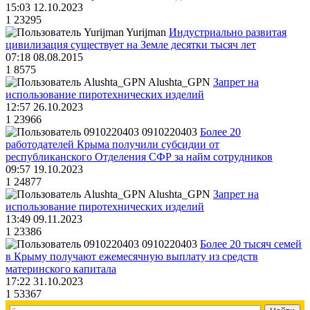
15:03 12.10.2023
1
23295
Yurijman
Индустриально развитая
цивилизация существует на Земле десятки тысяч лет
07:18 08.08.2015
1
8575
Alushta_GPN
Запрет на
использование пиротехнических изделий
12:57 26.10.2023
1
23966
0910220403
Более 20
работодателей Крыма получили субсидии от
республиканского Отделения СФР за найм сотрудников
09:57 19.10.2023
1
24877
Alushta_GPN
Запрет на
использование пиротехнических изделий
13:49 09.11.2023
1
23386
0910220403
Более 20 тысяч семей
в Крыму получают ежемесячную выплату из средств
материнского капитала
17:22 31.10.2023
1
53367