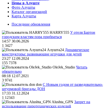
Цены в Алуште
Фото Алушты
Каталог организаций
Карта Алушты
Последние обновления
HARRY555
У отеля Бартон
городским властям пора прибраться
14:57 30.06.2026
1
3427
Алушта24
Динамические
конструкторы: развивающие игрушки для детей
23:27 12.09.2024
155
7378
OleJek_Studio
Читать
обязательно
08:18 12.07.2021
3
9741
don
С Новым годом от разведовательно-
штурмовой бригады ДОН
17:33 31.12.2024
1
12343
Alushta_GPN
Запрет на
использование пиротехнических изделий