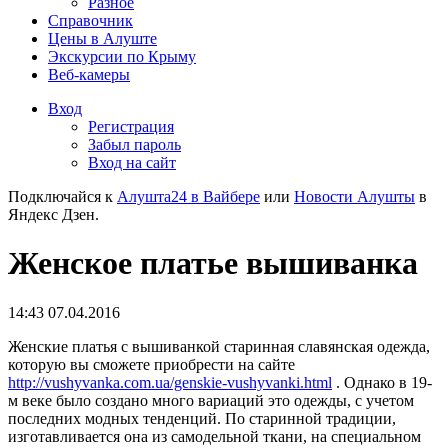
Разное
Справочник
Цены в Алуште
Экскурсии по Крыму
Веб-камеры
Вход
Регистрация
Забыл пароль
Вход на сайт
Подключайся к
Алушта24 в Вайбере
или
Новости Алушты
в
Яндекс Дзен.
Женское платье вышиванка
14:43 07.04.2016
Женские платья с вышиванкой старинная славянская одежда,
которую вы сможете приобрести на сайте
http://vushyvanka.com.ua/genskie-vushyvanki.html
. Однако в 19-
м веке было создано много вариаций это одежды, с учетом
последних модных тенденций. По старинной традиции,
изготавливается она из самодельной ткани, на специальном