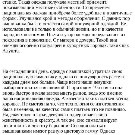
станке. Такая одежда получала местный орнамент,
показывающий местные особенности. Со временем
национальная одежда приобрела более удобные и практичные
формы. Улучшался крой и методы оформления. С давних пор
вышиванка была и остается самой популярной одеждой. Ее
использовали не только в обычной жизни, но и в качестве
народных костюмов. Цвета и узор одежды передавались из
поколения в поколение. От матери к дочери. Такой вид
одежды особенно популярен в курортных городах, таких как
Алушта.
На сегодняшний день, одежда с вышивкой утратила свою
национальную символику, однако ее популярность растет с
каждым днем все больше. Чаще всего наши девушки
выбирают платья с вышивкой. С приходом 19-го века она
вновь быстро начала завоевывать рынок, ведь это именно
наша национальная одежда. А качество таких платьев всегда
хорошее. Не смотря на то, что технология ее изготовления
была изменена, на качество самих платьев это не повлияло.
Надевая такое платье, девушка подчеркивает свою
женственность и красоту. А так же, оно символизирует
невинность и чистоту барышни. Сегодня платья с
вышиванками имеют разную цветовую гамму. Однако