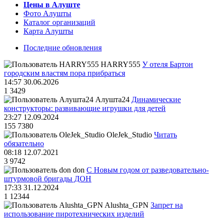
Цены в Алуште
Фото Алушты
Каталог организаций
Карта Алушты
Последние обновления
HARRY555
У отеля Бартон
городским властям пора прибраться
14:57 30.06.2026
1
3429
Алушта24
Динамические
конструкторы: развивающие игрушки для детей
23:27 12.09.2024
155
7380
OleJek_Studio
Читать
обязательно
08:18 12.07.2021
3
9742
don
С Новым годом от разведовательно-
штурмовой бригады ДОН
17:33 31.12.2024
1
12344
Alushta_GPN
Запрет на
использование пиротехнических изделий