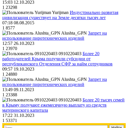
15:03 12.10.2023
1
23298
Yurijman
Индустриально развитая
цивилизация существует на Земле десятки тысяч лет
07:18 08.08.2015
1
8577
Alushta_GPN
Запрет на
использование пиротехнических изделий
12:57 26.10.2023
1
23970
0910220403
Более 20
работодателей Крыма получили субсидии от
республиканского Отделения СФР за найм сотрудников
09:57 19.10.2023
1
24880
Alushta_GPN
Запрет на
использование пиротехнических изделий
13:49 09.11.2023
1
23388
0910220403
Более 20 тысяч семей
в Крыму получают ежемесячную выплату из средств
материнского капитала
17:22 31.10.2023
1
53371