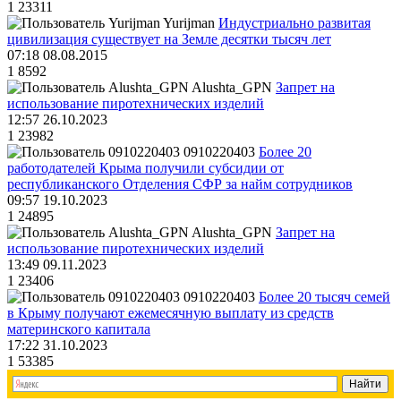
1
23311
Yurijman
Индустриально развитая
цивилизация существует на Земле десятки тысяч лет
07:18 08.08.2015
1
8592
Alushta_GPN
Запрет на
использование пиротехнических изделий
12:57 26.10.2023
1
23982
0910220403
Более 20
работодателей Крыма получили субсидии от
республиканского Отделения СФР за найм сотрудников
09:57 19.10.2023
1
24895
Alushta_GPN
Запрет на
использование пиротехнических изделий
13:49 09.11.2023
1
23406
0910220403
Более 20 тысяч семей
в Крыму получают ежемесячную выплату из средств
материнского капитала
17:22 31.10.2023
1
53385