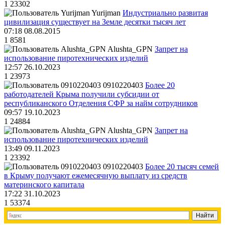
1
23302
Yurijman
Индустриально развитая
цивилизация существует на Земле десятки тысяч лет
07:18 08.08.2015
1
8581
Alushta_GPN
Запрет на
использование пиротехнических изделий
12:57 26.10.2023
1
23973
0910220403
Более 20
работодателей Крыма получили субсидии от
республиканского Отделения СФР за найм сотрудников
09:57 19.10.2023
1
24884
Alushta_GPN
Запрет на
использование пиротехнических изделий
13:49 09.11.2023
1
23392
0910220403
Более 20 тысяч семей
в Крыму получают ежемесячную выплату из средств
материнского капитала
17:22 31.10.2023
1
53374