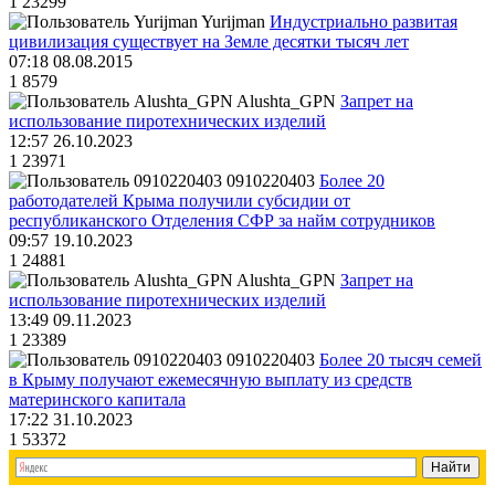
1
23299
Yurijman
Индустриально развитая
цивилизация существует на Земле десятки тысяч лет
07:18 08.08.2015
1
8579
Alushta_GPN
Запрет на
использование пиротехнических изделий
12:57 26.10.2023
1
23971
0910220403
Более 20
работодателей Крыма получили субсидии от
республиканского Отделения СФР за найм сотрудников
09:57 19.10.2023
1
24881
Alushta_GPN
Запрет на
использование пиротехнических изделий
13:49 09.11.2023
1
23389
0910220403
Более 20 тысяч семей
в Крыму получают ежемесячную выплату из средств
материнского капитала
17:22 31.10.2023
1
53372