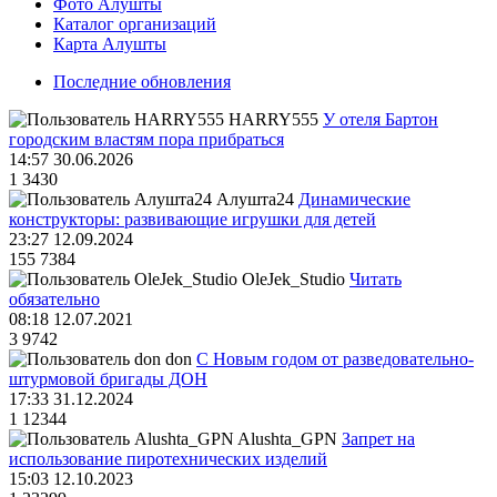
Фото Алушты
Каталог организаций
Карта Алушты
Последние обновления
HARRY555
У отеля Бартон
городским властям пора прибраться
14:57 30.06.2026
1
3430
Алушта24
Динамические
конструкторы: развивающие игрушки для детей
23:27 12.09.2024
155
7384
OleJek_Studio
Читать
обязательно
08:18 12.07.2021
3
9742
don
С Новым годом от разведовательно-
штурмовой бригады ДОН
17:33 31.12.2024
1
12344
Alushta_GPN
Запрет на
использование пиротехнических изделий
15:03 12.10.2023