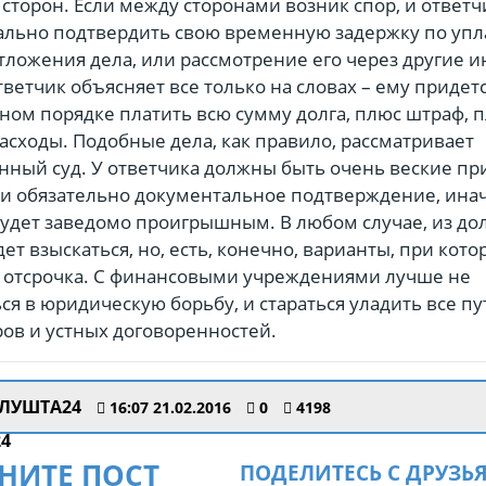
 сторон. Если между сторонами возник спор, и ответ
льно подтвердить свою временную задержку по упла
тложения дела, или рассмотрение его через другие и
тветчик объясняет все только на словах – ему придетс
ном порядке платить всю сумму долга, плюс штраф, п
асходы. Подобные дела, как правило, рассматривает
нный суд. У ответчика должны быть очень веские п
и обязательно документальное подтверждение, инач
будет заведомо проигрышным. В любом случае, из д
дет взыскаться, но, есть, конечно, варианты, при кото
 отсрочка. С финансовыми учреждениями лучше не
ся в юридическую борьбу, и стараться уладить все п
ов и устных договоренностей.
ЛУШТА24
16:07 21.02.2016
0
4198
НИТЕ ПОСТ
ПОДЕЛИТЕСЬ С ДРУЗЬ