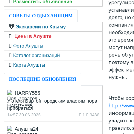
урегулир
Разместить объявление
устанавли
СОВЕТЫ ОТДЫХАЮЩИМ
долга, но
компания 
Экскурсии по Крыму
необходим
Цены в Алуште
это время
Фото Алушты
могут нап
речь об у
Каталог организаций
поэтому в
Карта Алушты
эффективн
нужны.
ПОСЛЕДНИЕ ОБНОВЛЕНИЯ
HARRY555
Чтобы хор
У отеля Бартон городским властям пора
http://www
прибраться
информаци
14:57 30.06.2026
1
3436
уладить к
правило, 
Алушта24