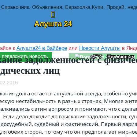
Алушта 24
айся к
Алушта24 в Вайбере
или
Новости Алушты
в Янде
+27℃
Нет данных
ание задолженностей с физиче
ПРЕДЛОЖИТЬ НОВОСТЬ
дических лиц
02.2016
кания долга остается актуальной всегда, особенно уч
скую нестабильность в разных странах. Многие жит
алкивались с этим вопросом и понимают, что с долг
. Если дело доходит до взыскания задолженности, су
: досудебный, судебный и фактический. Первый вари
ля обеих сторон, потому что он предполагает мирно