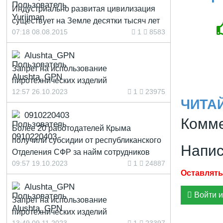
Индустриально развитая цивилизация
существует на Земле десятки тысяч лет
07:18 08.08.2015
1
8583
Alushta_GPN
Запрет на использование
пиротехнических изделий
12:57 26.10.2023
1
23975
ЧИТА
0910220403
Комме
Более 20 работодателей Крыма
получили субсидии от республиканского
Напис
Отделения СФР за найм сотрудников
09:57 19.10.2023
1
24887
Alushta_GPN
Войти и
Запрет на использование
пиротехнических изделий