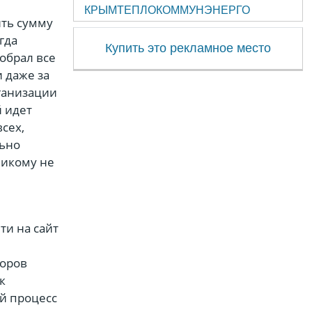
КРЫМТЕПЛОКОММУНЭНЕРГО
ить сумму
гда
Купить это рекламное место
собрал все
 даже за
ганизации
 идет
сех,
льно
никому не
ти на сайт
воров
к
ый процесс