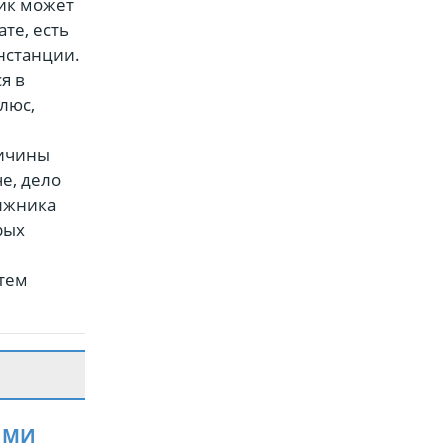
чик может
те, есть
нстанции.
я в
люс,
ричины
е, дело
олжника
рых
утем
ЯМИ