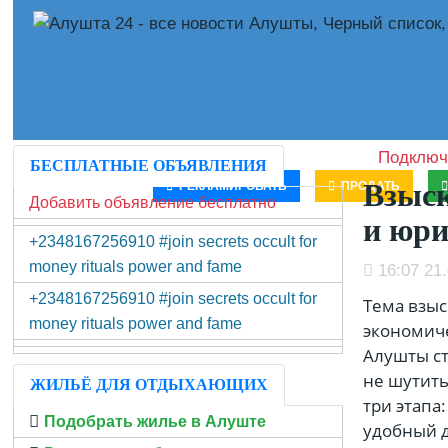
Подключ
БЕСПЛАТНЫЕ ОБЪЯВЛЕНИЯ
Взыск
РЕКЛАМИРОВАТЬ
ПРОДАТЬ
Добавить объявление бесплатно
и юри
+2348167256910 #join secrets occult for
money rituals power and fame
16:07 21.
+2348167256910 #join secrets occult for
Тема взыс
money rituals power and fame
экономиче
Алушты ст
не шутить
ЖИЛЬЁ ДЛЯ ОТДЫХАЮЩИХ
три этапа
Подобрать жилье в Алуште
удобный д