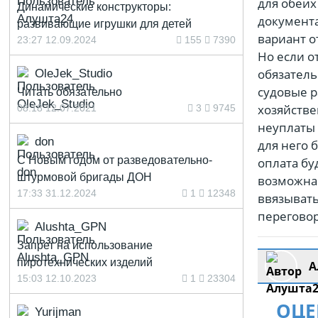
для обеих
Динамические конструкторы:
документа
развивающие игрушки для детей
вариант о
23:27 12.09.2024
155
7390
Но если о
обязатель
OleJek_Studio
судовые р
Читать обязательно
хозяйстве
08:18 12.07.2021
3
9745
неуплаты 
don
для него 
С Новым годом от разведовательно-
оплата бу
штурмовой бригады ДОН
возможна
17:33 31.12.2024
1
12348
ввязывать
переговор
Alushta_GPN
Запрет на использование
пиротехнических изделий
А
15:03 12.10.2023
1
23304
ОЦЕ
Yurijman