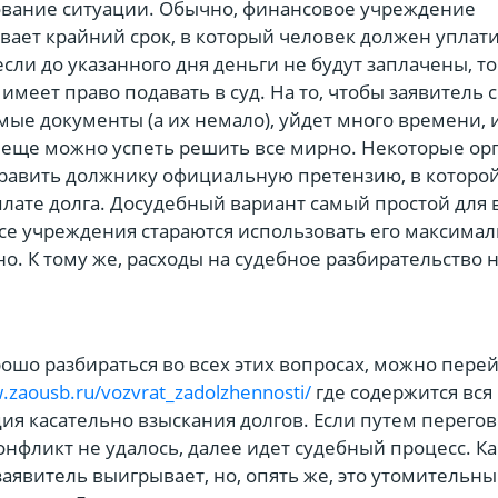
ование ситуации. Обычно, финансовое учреждение
вает крайний срок, в который человек должен уплат
 если до указанного дня деньги не будут заплачены, то
имеет право подавать в суд. На то, чтобы заявитель 
ые документы (а их немало), уйдет много времени, и
 еще можно успеть решить все мирно. Некоторые ор
равить должнику официальную претензию, в которой
плате долга. Досудебный вариант самый простой для в
се учреждения стараются использовать его максима
о. К тому же, расходы на судебное разбирательство 
ошо разбираться во всех этих вопросах, можно перей
.zaousb.ru/vozvrat_zadolzhennosti/
где содержится вся
я касательно взыскания долгов. Если путем перего
онфликт не удалось, далее идет судебный процесс. Ка
заявитель выигрывает, но, опять же, это утомительн