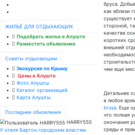
бруса. Добы
как вблизи 
существует 
стороной, та
ЖИЛЬЁ ДЛЯ ОТДЫХАЮЩИХ
качестве ос
Подобрать жилье в Алуште
коротких ср
Разместить объявление
внешней отд
необходимос
Советы отдыхающим
строительств
Экскурсии по Крыму
чем еще мес
Цены в Алуште
Фото Алушты
Каталог организаций
Детальнее о
Карта Алушты
в любое вре
brusa
. Еще о
Последние обновления
что полная 
HARRY555
окончания р
среды и пре
У отеля Бартон городским властям