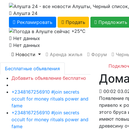
Алушта 24
Рекламировать
Продать
Предложить 
+25℃
Нет данных
Нет данных
Новости
Аренда жилья
Форум
Черны
Подключ
Бесплатные объявления
Дома
Добавить объявление бесплатно
00:02 03.0
+2348167256910 #join secrets
Появление п
occult for money rituals power and
привело к р
fame
этого бруса
+2348167256910 #join secrets
имеют повыш
occult for money rituals power and
древесину оч
fame