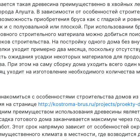
вается такая древесина преимущественно в хвойных ле
города Алушта. В зависимости от особенностей строите
возможность приобретения бруса как с гладкой и ров
к и с полуовальной или плоской. При использовании б
новного строительного материала можно добиться пои
оков строительства. На постройку одного дома без вн
елки уходит примерно два месяца, поскольку отсутств
ть ожидания усадки некоторых материалов для прод
а. При этом на саму сборку дома уходить всего один 
яц уходит на изготовление необходимого количества м
знакомиться с особенностями строительства домов из
мя на странице
http://kostroma-brus.ru/projects/proekty-
дним преимуществом использования древесины являетс
усадка готового дома заканчивается максимум через го
абот. Этот срок напрямую зависит от особенностей о
имущественного климата в местности, где возводится 