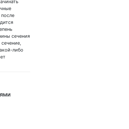
начинать
очные
 после
одится
епень
чины сечения
 сечение,
какой-либо
яет
ьями