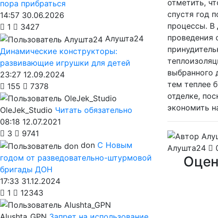
отметить, ч
пора прибраться
спустя год п
14:57 30.06.2026
процессы. В
1
3427
проведения 
Алушта24
принудитель
Динамические конструкторы:
теплоизоляц
развивающие игрушки для детей
выбранного д
23:27 12.09.2024
тем теплее 
155
7378
отделке, пос
экономить н
OleJek_Studio
Читать обязательно
08:18 12.07.2021
3
9741
don
С Новым
Алушта24
0
годом от разведовательно-штурмовой
Оцен
бригады ДОН
17:33 31.12.2024
1
12343
Alushta_GPN
Запрет на использование