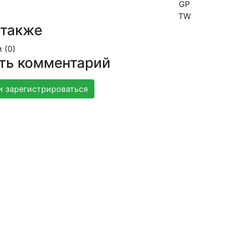
GP
TW
 также
 (
0
)
ть комментарий
и зарегистрироваться