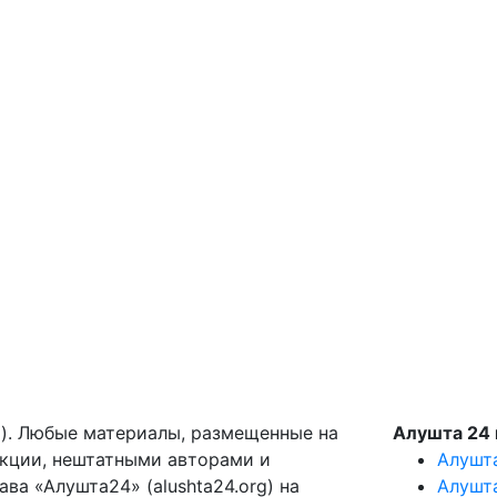
g). Любые материалы, размещенные на
Алушта 24 
акции, нештатными авторами и
Алушт
ва «Алушта24» (alushta24.org) на
Алушт