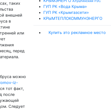
КРЫМЭНЕРГО
Алуштинский РЭС
сах, таких
ГУП РК «Вода Крыма»
льства
ГУП РК «Крымгазсети»
ной внешней
КРЫМТЕПЛОКОММУНЭНЕРГО
руса в
стине
Купить это рекламное место
утренней или
ует
олжения
месяц, перед
атериала.
 бруса можно
domov-iz-
я тот факт,
д после
кружающей
дом. Следует