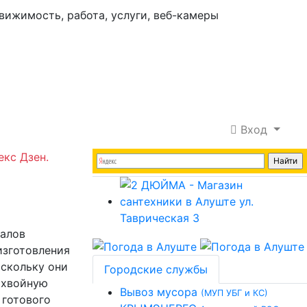
Вход
екс Дзен.
иалов
изготовления
оскольку они
Городские службы
 хвойную
Вывоз мусора
(МУП УБГ и КС)
 готового