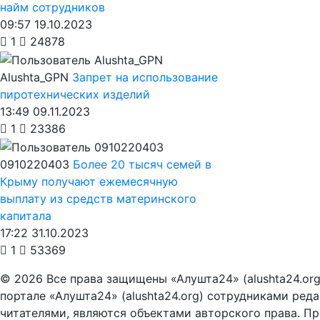
найм сотрудников
09:57 19.10.2023
1
24878
Alushta_GPN
Запрет на использование
пиротехнических изделий
13:49 09.11.2023
1
23386
0910220403
Более 20 тысяч семей в
Крыму получают ежемесячную
выплату из средств материнского
капитала
17:22 31.10.2023
1
53369
© 2026 Все права защищены «Алушта24» (alushta24.or
портале «Алушта24» (alushta24.org) сотрудниками ред
читателями, являются объектами авторского права. Пра