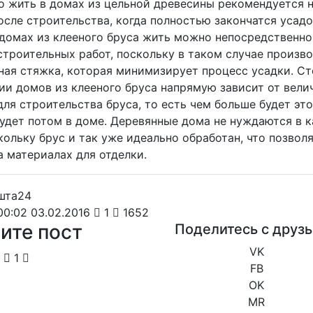
то жить в домах из цельной древесины рекомендуется 
осле строительства, когда полностью закончатся усад
 домах из клееного бруса жить можно непосредственно
строительных работ, поскольку в таком случае произв
ная стяжка, которая минимизирует процесс усадки. Ст
ии домов из клееного бруса напрямую зависит от вели
ля строительства бруса, то есть чем больше будет это
будет потом в доме. Деревянные дома не нуждаются в 
кольку брус и так уже идеально обработан, что позвол
а материалах для отделки.
0:02 03.02.2016
1
1652
ите пост
Поделитесь с друз
VK
1
FB
OK
MR