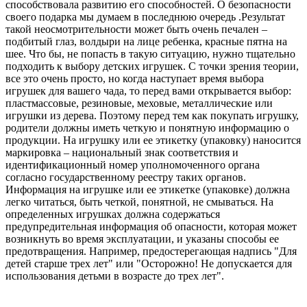
способствовала развитию его способностей. О безопасности
своего подарка мы думаем в последнюю очередь .Результат
такой неосмотрительности может быть очень печален –
подбитый глаз, волдыри на лице ребенка, красные пятна на
шее. Что бы, не попасть в такую ситуацию, нужно тщательно
подходить к выбору детских игрушек. С точки зрения теории,
все это очень просто, но когда наступает время выбора
игрушек для вашего чада, то перед вами открывается выбор:
пластмассовые, резиновые, меховые, металлические или
игрушки из дерева. Поэтому перед тем как покупать игрушку,
родители должны иметь четкую и понятную информацию о
продукции. На игрушку или ее этикетку (упаковку) наносится
маркировка – национальный знак соответствия и
идентификационный номер уполномоченного органа
согласно государственному реестру таких органов.
Информация на игрушке или ее этикетке (упаковке) должна
легко читаться, быть четкой, понятной, не смываться. На
определенных игрушках должна содержаться
предупредительная информация об опасности, которая может
возникнуть во время эксплуатации, и указаны способы ее
предотвращения. Например, предостерегающая надпись "Для
детей старше трех лет" или "Осторожно! Не допускается для
использования детьми в возрасте до трех лет".