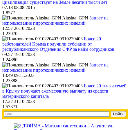
цивилизация существует на Земле десятки тысяч лет
07:18 08.08.2015
1
8577
Alushta_GPN
Запрет на
использование пиротехнических изделий
12:57 26.10.2023
1
23970
0910220403
Более 20
работодателей Крыма получили субсидии от
республиканского Отделения СФР за найм сотрудников
09:57 19.10.2023
1
24880
Alushta_GPN
Запрет на
использование пиротехнических изделий
13:49 09.11.2023
1
23388
0910220403
Более 20 тысяч семей
в Крыму получают ежемесячную выплату из средств
материнского капитала
17:22 31.10.2023
1
53371