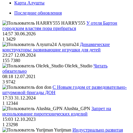
Карта Алушты
Последние обновления
HARRY555
У отеля Бартон
городским властям пора прибраться
14:57 30.06.2026
1
3429
Алушта24
Динамические
конструкторы: развивающие игрушки для детей
23:27 12.09.2024
155
7380
OleJek_Studio
Читать
обязательно
08:18 12.07.2021
3
9742
don
С Новым годом от разведовательно-
штурмовой бригады ДОН
17:33 31.12.2024
1
12344
Alushta_GPN
Запрет на
использование пиротехнических изделий
15:03 12.10.2023
1
23298
Yurijman
Индустриально развитая