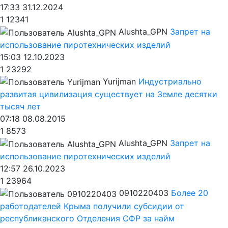
17:33 31.12.2024
1
12341
Alushta_GPN
Запрет на
использование пиротехнических изделий
15:03 12.10.2023
1
23292
Yurijman
Индустриально
развитая цивилизация существует на Земле десятки
тысяч лет
07:18 08.08.2015
1
8573
Alushta_GPN
Запрет на
использование пиротехнических изделий
12:57 26.10.2023
1
23964
0910220403
Более 20
работодателей Крыма получили субсидии от
республиканского Отделения СФР за найм