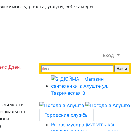
Вход
екс Дзен.
бходимость
пециальная
Городские службы
иона
Вывоз мусора
р
(МУП УБГ и КС)