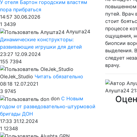
У отеля Бартон городским властям
повышенном 
пора прибраться
путей. Врач
14:57 30.06.2026
стоит боятьс
1
3439
процессе ко
Алушта24
ощущения, н
Динамические конструкторы:
биопсии вор
развивающие игрушки для детей
выделения. 
23:27 12.09.2024
следует нез
155
7394
врачу.
OleJek_Studio
Читать обязательно
08:18 12.07.2021
Алушта24
21
3
9745
Оцен
don
С Новым
годом от разведовательно-штурмовой
бригады ДОН
17:33 31.12.2024
1
12348