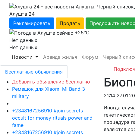
Алушта 24
Рекламировать
Продать
Предложить ново
+25℃
Нет данных
Нет данных
Новости
Аренда жилья
Форум
Черный спис
Подключ
Бесплатные объявления
Биоп
Добавить объявление бесплатно
Ремешок для Xiaomi Mi Band 3
21:14 27.01.2
military
Иногда случ
+2348167256910 #join secrets
генетическо
occult for money rituals power and
процедура п
fame
являются со
+2348167256910 #join secrets