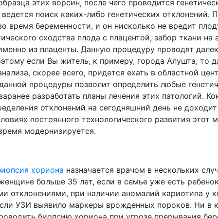
бразца этих ворсин, после чего проводится генетичес
 ведется поиск каких-либо генетических отклонений. 
во время беременности, и он нисколько не вредит плод
тического сходства плода с плацентой, забор ткани на 
именно из плаценты. Данную процедуру проводят далек
этому если Вы житель, к примеру, города Алушта, то д
нализа, скорее всего, придется ехать в областной цент
данной процедуры позволит определить любые генети
заранее разработать планы лечения этих патологий. Ко
ределения отклонений на сегодняшний день не доходит
словиях постоянного технологического развития этот 
 время модернизируется.
биопсия хориона
назначается врачом в нескольких случ
женщине больше 35 лет, если в семье уже есть ребенок
ми отклонениями, при наличии аномалий кариотипа у к
если УЗИ выявило маркеры врожденных пороков. Ни в 
проводить биопсию хориона при угрозе прерывания бер