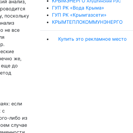
КРЫМЭНЕРГО
кий анализ,
Алуштинский РЭС
ГУП РК «Вода Крыма»
Проводится
ГУП РК «Крымгазсети»
у, поскольку
КРЫМТЕПЛОКОММУНЭНЕРГО
анализ
о не все
ля
Купить это рекламное место
р.
ческие
нечно же,
 еще до
метод
аях: если
 с
ого-либо из
коем случае
еменности,