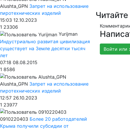
Alushta_GPN
Запрет на использование
Читайте
пиротехнических изделий
15:03 12.10.2023
Комментарии
1
23306
Написа
Yurijman
Индустриально развитая цивилизация
существует на Земле десятки тысяч
Войти или 
лет
07:18 08.08.2015
1
8586
Alushta_GPN
Запрет на использование
пиротехнических изделий
12:57 26.10.2023
1
23977
0910220403
Более 20 работодателей
Крыма получили субсидии от