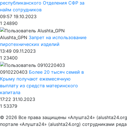
республиканского Отделения СФР за
найм сотрудников
09:57 19.10.2023
1
24890
Alushta_GPN
Запрет на использование
пиротехнических изделий
13:49 09.11.2023
1
23400
0910220403
Более 20 тысяч семей в
Крыму получают ежемесячную
выплату из средств материнского
капитала
17:22 31.10.2023
1
53379
© 2026 Все права защищены «Алушта24» (alushta24.or
портале «Алушта24» (alushta24.org) сотрудниками ред