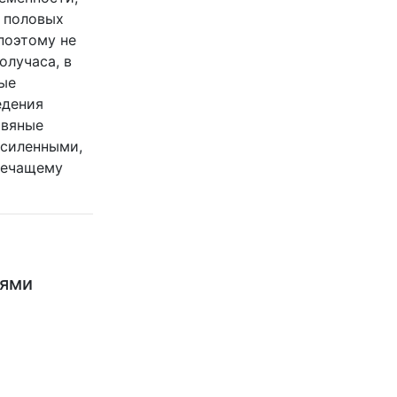
 половых
поэтому не
олучаса, в
ые
едения
овяные
усиленными,
лечащему
ьями