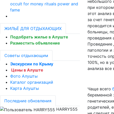
небольшого о
occult for money rituals power and
при котором
fame
этот анализ 
за счет гене
проводится 
ЖИЛЬЁ ДЛЯ ОТДЫХАЮЩИХ
больницы, по
Подобрать жилье в Алуште
проведения а
Разместить объявление
Проведение 
патологии и 
Советы отдыхающим
точность оп
100%, но в у
Экскурсии по Крыму
анализа все
Цены в Алуште
Фото Алушты
Каталог организаций
Карта Алушты
Чаще всего
беременной 
Последние обновления
генетически
родителей, 
HARRY555
не следует 