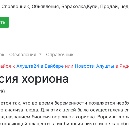
сть
ок
Объявления
Справочник
айся к
Алушта24 в Вайбере
или
Новости Алушты
в Янд
сия хориона
016
ается так, что во время беременности появляется нео
го анализа плода. Для этих целей была осуществлена с
од названием биопсия ворсинок хориона. Ворсины хор
ставляющей плаценты, а их биопсия ничто иное как сбо