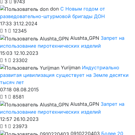
3
9743
don
С Новым годом от
разведовательно-штурмовой бригады ДОН
17:33 31.12.2024
1
12345
Alushta_GPN
Запрет на
использование пиротехнических изделий
15:03 12.10.2023
1
23302
Yurijman
Индустриально
развитая цивилизация существует на Земле десятки
тысяч лет
07:18 08.08.2015
1
8581
Alushta_GPN
Запрет на
использование пиротехнических изделий
12:57 26.10.2023
1
23973
0910220403
Более 20