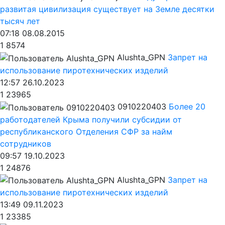
развитая цивилизация существует на Земле десятки
тысяч лет
07:18 08.08.2015
1
8574
Alushta_GPN
Запрет на
использование пиротехнических изделий
12:57 26.10.2023
1
23965
0910220403
Более 20
работодателей Крыма получили субсидии от
республиканского Отделения СФР за найм
сотрудников
09:57 19.10.2023
1
24876
Alushta_GPN
Запрет на
использование пиротехнических изделий
13:49 09.11.2023
1
23385