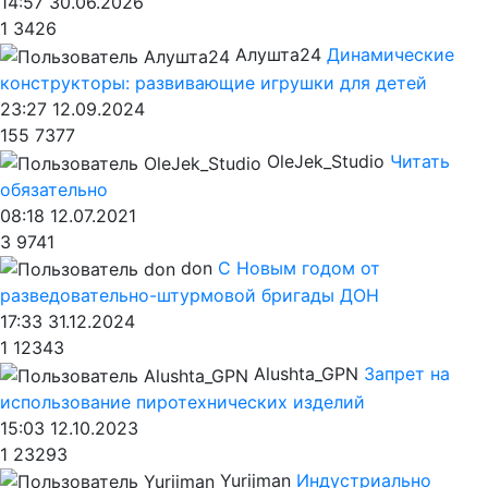
14:57 30.06.2026
1
3426
Алушта24
Динамические
конструкторы: развивающие игрушки для детей
23:27 12.09.2024
155
7377
OleJek_Studio
Читать
обязательно
08:18 12.07.2021
3
9741
don
С Новым годом от
разведовательно-штурмовой бригады ДОН
17:33 31.12.2024
1
12343
Alushta_GPN
Запрет на
использование пиротехнических изделий
15:03 12.10.2023
1
23293
Yurijman
Индустриально