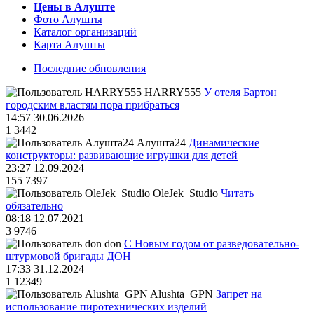
Цены в Алуште
Фото Алушты
Каталог организаций
Карта Алушты
Последние обновления
HARRY555
У отеля Бартон
городским властям пора прибраться
14:57 30.06.2026
1
3442
Алушта24
Динамические
конструкторы: развивающие игрушки для детей
23:27 12.09.2024
155
7397
OleJek_Studio
Читать
обязательно
08:18 12.07.2021
3
9746
don
С Новым годом от разведовательно-
штурмовой бригады ДОН
17:33 31.12.2024
1
12349
Alushta_GPN
Запрет на
использование пиротехнических изделий