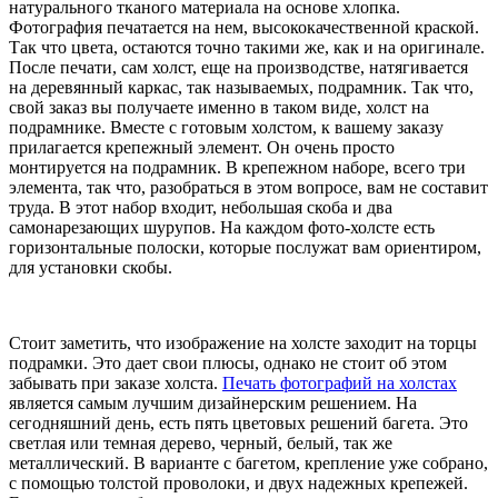
натурального тканого материала на основе хлопка.
Фотография печатается на нем, высококачественной краской.
Так что цвета, остаются точно такими же, как и на оригинале.
После печати, сам холст, еще на производстве, натягивается
на деревянный каркас, так называемых, подрамник. Так что,
свой заказ вы получаете именно в таком виде, холст на
подрамнике. Вместе с готовым холстом, к вашему заказу
прилагается крепежный элемент. Он очень просто
монтируется на подрамник. В крепежном наборе, всего три
элемента, так что, разобраться в этом вопросе, вам не составит
труда. В этот набор входит, небольшая скоба и два
самонарезающих шурупов. На каждом фото-холсте есть
горизонтальные полоски, которые послужат вам ориентиром,
для установки скобы.
Стоит заметить, что изображение на холсте заходит на торцы
подрамки. Это дает свои плюсы, однако не стоит об этом
забывать при заказе холста.
Печать фотографий на холстах
является самым лучшим дизайнерским решением. На
сегодняшний день, есть пять цветовых решений багета. Это
светлая или темная дерево, черный, белый, так же
металлический. В варианте с багетом, крепление уже собрано,
с помощью толстой проволоки, и двух надежных крепежей.