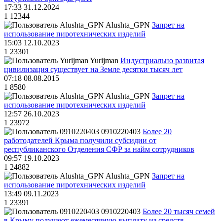
17:33 31.12.2024
1
12344
Alushta_GPN
Запрет на
использование пиротехнических изделий
15:03 12.10.2023
1
23301
Yurijman
Индустриально развитая
цивилизация существует на Земле десятки тысяч лет
07:18 08.08.2015
1
8580
Alushta_GPN
Запрет на
использование пиротехнических изделий
12:57 26.10.2023
1
23972
0910220403
Более 20
работодателей Крыма получили субсидии от
республиканского Отделения СФР за найм сотрудников
09:57 19.10.2023
1
24882
Alushta_GPN
Запрет на
использование пиротехнических изделий
13:49 09.11.2023
1
23391
0910220403
Более 20 тысяч семей
в Крыму получают ежемесячную выплату из средств