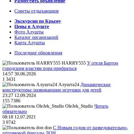
Разместить объявление
Советы отдыхающим
Экскурсии по Крыму
Цены в Алуште
Фото Алушты
Каталог организаций
Карта Алушты
Последние обновления
HARRY555
У отеля Бартон
городским властям пора прибраться
14:57 30.06.2026
1
3431
Алушта24
Динамические
конструкторы: развивающие игрушки для детей
23:27 12.09.2024
155
7386
OleJek_Studio
Читать
обязательно
08:18 12.07.2021
3
9742
don
С Новым годом от разведовательно-
штурмовой бригады ДОН