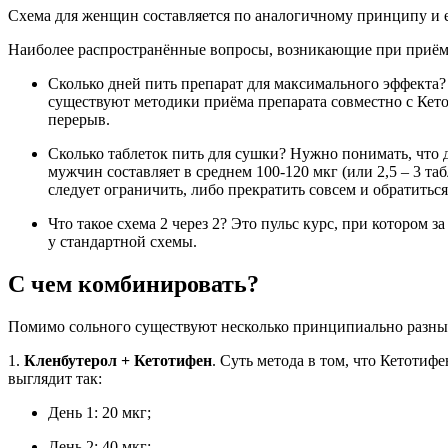
Схема для женщин составляется по аналогичному принципу и ес
Наиболее распространённые вопросы, возникающие при приёме
Сколько дней пить препарат для максимального эффекта?
существуют методики приёма препарата совместно с Кето
перерыв.
Сколько таблеток пить для сушки? Нужно понимать, что д
мужчин составляет в среднем 100-120 мкг (или 2,5 – 3 т
следует ограничить, либо прекратить совсем и обратитьс
Что такое схема 2 через 2? Это пульс курс, при котором
у стандартной схемы.
С чем комбинировать?
Помимо сольного существуют несколько принципиально разны
1.
Кленбутерол + Кетотифен
. Суть метода в том, что Кетотиф
выглядит так:
День 1: 20 мкг;
День 2: 40 мкг;