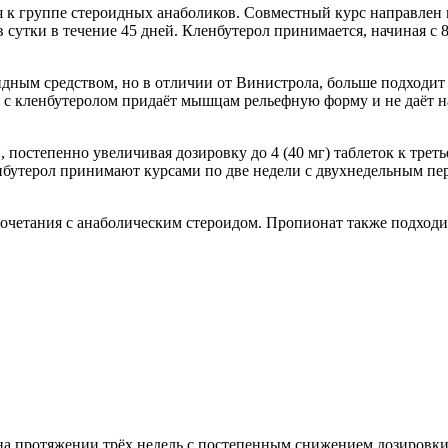
я к группе стероидных анаболиков. Совместный курс направлен 
сутки в течение 45 дней. Кленбутерол принимается, начиная с 8 д
оидным средством, но в отличии от Винистрола, больше подходит
е с кленбутеролом придаёт мышцам рельефную форму и не даёт 
 постепенно увеличивая дозировку до 4 (40 мг) таблеток к третье
енбутерол принимают курсами по две недели с двухнедельным пе
сочетания с анаболическим стероидом. Пропионат также подход
а протяжении трёх недель с постепенным снижением дозировки с