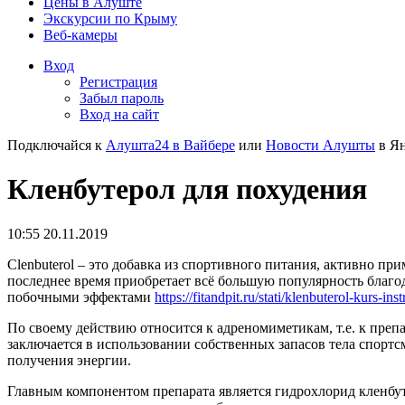
Цены в Алуште
Экскурсии по Крыму
Веб-камеры
Вход
Регистрация
Забыл пароль
Вход на сайт
Подключайся к
Алушта24 в Вайбере
или
Новости Алушты
в Ян
Кленбутерол для похудения
10:55 20.11.2019
Clenbuterol – это добавка из спортивного питания, активно п
последнее время приобретает всё большую популярность благ
побочными эффектами
https://fitandpit.ru/stati/klenbuterol-kurs-ins
По своему действию относится к адреномиметикам, т.е. к пре
заключается в использовании собственных запасов тела спорт
получения энергии.
Главным компонентом препарата является гидрохлорид кленбут