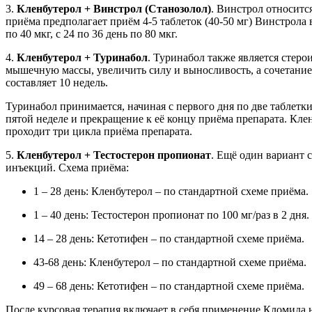
3.
Кленбутерол + Винстрол (Станозолол)
. Винстрол относитс
приёма предполагает приём 4-5 таблеток (40-50 мг) Винстрола в 
по 40 мкг, с 24 по 36 день по 80 мкг.
4.
Кленбутерол + Туринабол
. Туринабол также является стер
мышечную массы, увеличить силу и выносливость, а сочетани
составляет 10 недель.
Туринабол принимается, начиная с первого дня по две таблетки,
пятой неделе и прекращение к её концу приёма препарата. Кл
проходит три цикла приёма препарата.
5.
Кленбутерол + Тестостерон пропионат
. Ещё один вариант 
инъекций. Схема приёма:
1 – 28 день: Кленбутерол – по стандартной схеме приёма.
1 – 40 день: Тестостерон пропионат по 100 мг/раз в 2 дня.
14 – 28 день: Кетотифен – по стандартной схеме приёма.
43-68 день: Кленбутерол – по стандартной схеме приёма.
49 – 68 день: Кетотифен – по стандартной схеме приёма.
После курсовая терапия включает в себя применение Кломида н