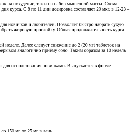
как на похудение, так и на набор мышечной массы. Схема
ня курса. С 8 по 11 дни дозировка составляет 20 мкг, в 12-23 –
 для новичков и любителей. Позволяет быстро набрать сухую
набрать жировую прослойку. Общая продолжительность курса
й неделе. Далее следует снижение до 2 (20 мг) таблеток на
рерывом аналогично приёму соло. Таким образом за 10 недель
ит для использования новичками. Выпускается в форме
о 150 мг до 25 мг в день.