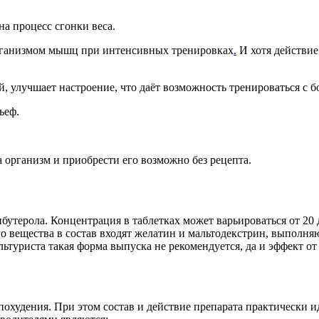
на процесс сгонки веса.
организмом мышц при интенсивных тренировках
.
И хотя действие
, улучшает настроение, что даёт возможность тренироваться с б
ьеф.
 организм и приобрести его возможно без рецепта.
терола. Концентрация в таблетках может варьироваться от 20 д
го вещества в состав входят желатин и мальтодекстрин, выпол
культуриста такая форма выпуска не рекомендуется, да и эффект о
похудения. При этом состав и действие препарата практически 