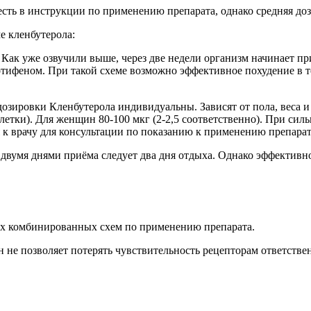
ть в инструкции по применению препарата, однако средняя дози
 кленбутерола:
 Как уже озвучили выше, через две недели организм начинает пр
тифеном. При такой схеме возможно эффективное похудение в те
озировки Кленбутерола индивидуальны. Зависят от пола, веса и
аблетки). Для женщин 80-100 мкг (2-2,5 соответственно). При 
я к врачу для консультации по показанию к применению препарат
 за двумя днями приёма следует два дня отдыха. Однако эффектив
х комбинированных схем по применению препарата.
ен не позволяет потерять чувствительность рецепторам ответст