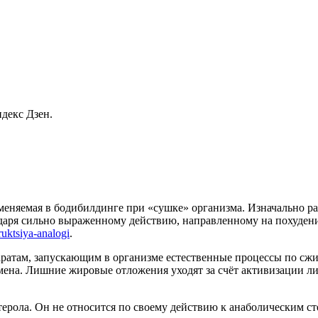
декс Дзен.
рименяемая в бодибилдинге при «сушке» организма. Изначально р
одаря сильно выраженному действию, направленному на похуден
truktsiya-analogi
.
паратам, запускающим в организме естественные процессы по сж
смена. Лишние жировые отложения уходят за счёт активизации л
ерола. Он не относится по своему действию к анаболическим ст