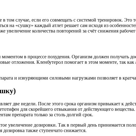
в том случае, если его совмещать с системой тренировок. Это т
ься на «сушку» каждый атлет решает сам исходя из особенносте
кже увеличение количества повторений за счёт снижения рабочего
моментом в процессе похудения. Организм должен получать дос
овые отложения. Кленбутерол помогает в этом моменте, так как 
парата и изнуряющими силовыми нагрузками позволяет в кратча
ушку)
вляет две недели. После этого срока организм привыкает к дей
етотифен для скорейшего отвыкания от действующего вещества. 
нтам препарата только за столь долгий срок.
ое увеличение дозировки. Так в первый день принимается полови
ня дозировка также ступенчато снижается.