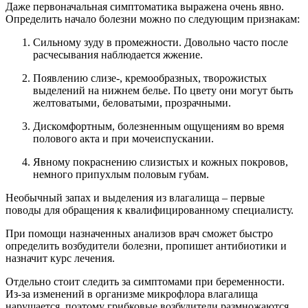
Даже первоначальная симптоматика выражена очень явно.
Определить начало болезни можно по следующим признакам:
Сильному зуду в промежности. Довольно часто после
расчесывания наблюдается жжение.
Появлению слизе-, кремообразных, творожистых
выделений на нижнем белье. По цвету они могут быть
желтоватыми, беловатыми, прозрачными.
Дискомфортным, болезненным ощущениям во время
полового акта и при мочеиспускании.
Явному покраснению слизистых и кожных покровов,
немного припухлым половым губам.
Необычный запах и выделения из влагалища – первые
поводы для обращения к квалифицированному специалисту.
При помощи назначенных анализов врач сможет быстро
определить возбудители болезни, пропишет антибиотики и
назначит курс лечения.
Отдельно стоит следить за симптомами при беременности.
Из-за изменений в организме микрофлора влагалища
нарушается, поэтому грибковые возбудители размножаются