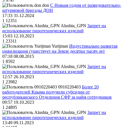
3
9747
don
С Новым годом от разведовательно-
штурмовой бригады ДОН
17:33 31.12.2024
1
12351
Alushta_GPN
Запрет на
использование пиротехнических изделий
15:03 12.10.2023
1
23311
Yurijman
Индустриально развитая
цивилизация существует на Земле десятки тысяч лет
07:18 08.08.2015
1
8592
Alushta_GPN
Запрет на
использование пиротехнических изделий
12:57 26.10.2023
1
23982
0910220403
Более 20
работодателей Крыма получили субсидии от
республиканского Отделения СФР за найм сотрудников
09:57 19.10.2023
1
24895
Alushta_GPN
Запрет на
использование пиротехнических изделий
13:49 09.11.2023