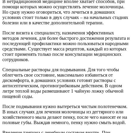
В нетрадиционной медицине вполне хватает способов, при
помощи которых можно осуществлять лечение молочницы.
Но сразу нужно оговориться, что лечиться в домашних
условиях стоит только в двух случаях – на начальных стадиях
болезни или в качестве дополнительной терапии.
После визита к специалисту, назначения эффективных
методов лечения, для более быстрого достижения результата и
последующей профилактики можно пользоваться народными
средствами. Существует масса рецептов, каждый из которых
стоит применять только после консультации медицинских
сотрудников.
Специальные растворы для подмывания. Для того чтобы
облегчить свое состояние, максимально избавиться от
дискомфорта, в домашних условиях готовят растворы с
антисептическим, противогрибковым действием. В одном
литре теплой воды размешивают 1 чайную ложку обычной
пищевой соды.
После подмывания нужно вытереться чистым полотенечком.
В иных случаях для лечения молочницы из дегтярного или
хозяйственного мыла делают пенку, после чего наносят ее на
половые губы. Выждав немного, пенку нужно смыть водой.
Введение тампона с лечебным составом внутрь. При