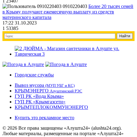
1
23407
0910220403
Более 20 тысяч семей
в Крыму получают ежемесячную выплату из средств
материнского капитала
17:22 31.10.2023
1
53385
Городские службы
Вывоз мусора
(МУП УБГ и КС)
КРЫМЭНЕРГО
Алуштинский РЭС
ГУП РК «Вода Крыма»
ГУП РК «Крымгазсети»
КРЫМТЕПЛОКОММУНЭНЕРГО
Купить это рекламное место
© 2026 Все права защищены «Алушта24» (alushta24.org).
Любые материалы, размещенные на портале «Алушта24»