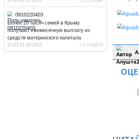
13:49 09.11.2023
1
23392
0910220403
Более 20 тысяч семей в Крыму
получают ежемесячную выплату из
средств материнского капитала
17:22 31.10.2023
1
53374
А
ОЦЕ