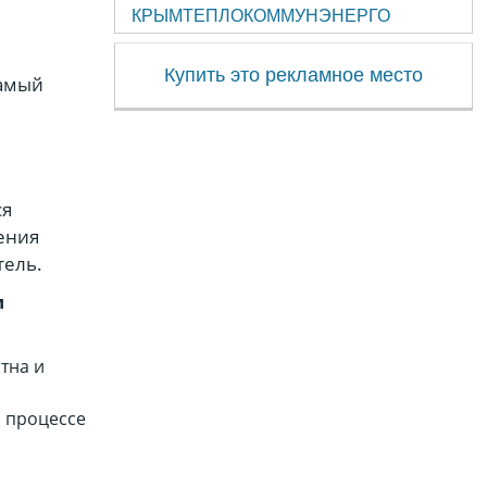
КРЫМТЕПЛОКОММУНЭНЕРГО
Купить это рекламное место
самый
ся
ения
тель.
и
тна и
 процессе