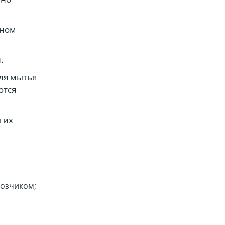
вном
.
ля мытья
ются
 их
возчиком;