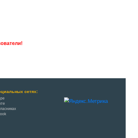
оциальных сетях:
ере
кте
класниках
Book
r