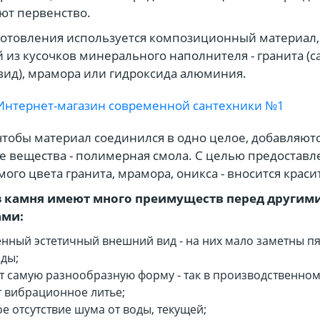
ют первенство.
готовления используется композиционный материал,
 из кусочков минерального наполнителя - гранита (
ид), мрамора или гидроксида алюминия.
 чтобы материал соединился в одно целое, добавляют
 вещества - полимерная смола. С целью предоставл
ого цвета гранита, мрамора, оникса - вносится краси
 камня имеют много преимуществ перед другим
ами:
нный эстетичный внешний вид - на них мало заметны пя
ды;
 самую разнообразную форму - так в производственном
 вибрационное литье;
е отсутствие шума от воды, текущей;