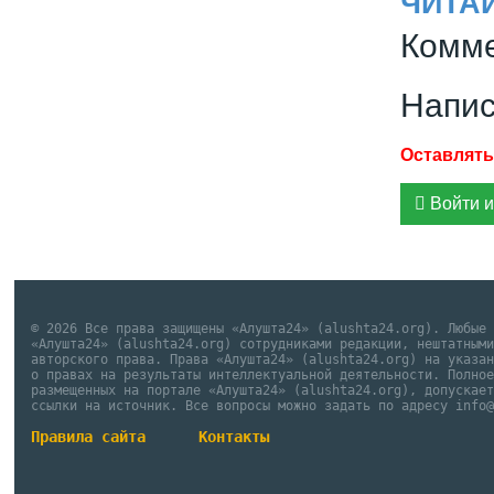
ЧИТА
Комме
Напис
Войти и
© 2026 Все права защищены «Алушта24» (alushta24.org). Любые
«Алушта24» (alushta24.org) сотрудниками редакции, нештатным
авторского права. Права «Алушта24» (alushta24.org) на указа
о правах на результаты интеллектуальной деятельности. Полно
размещенных на портале «Алушта24» (alushta24.org), допускае
ссылки на источник. Все вопросы можно задать по адресу info
Правила сайта
Контакты