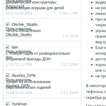
выде
Динамические конструкторы:
не ре
развивающие игрушки для детей
имеют
23:27 12.09.2024
155
7387
при в
OleJek_Studio
такую
украш
Читать обязательно
грани
08:18 12.07.2021
3
9742
вид к
don
благо
интер
С Новым годом от разведовательно-
доста
штурмовой бригады ДОН
хорош
17:33 31.12.2024
1
12345
или с
Alushta_GPN
не пр
Запрет на использование
В некотор
пиротехнических изделий
тефлона, 
15:03 12.10.2023
1
23302
серебра д
Yurijman
Цена гран