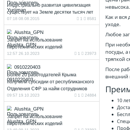
Индустриально развитая цивилизация
невысока.
существует на Земле десятки тысяч лет
Как и вся
07:18 08.08.2015
1
8581
уходе.
Alushta_GPN
Любое заг
Запрет на использование
При необх
пиротехнических изделий
посуды, а
12:57 26.10.2023
1
23973
тряпкой с
0910220403
После раб
Более 20 работодателей Крыма
внешний в
получили субсидии от республиканского
Преи
Отделения СФР за найм сотрудников
09:57 19.10.2023
1
24884
10 ле
Доста
Alushta_GPN
Беспл
Запрет на использование
Специ
пиротехнических изделий
Профе