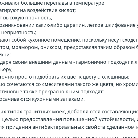
рживают большие перепады в температуре
агируют на воздействие кислот;
 высокую прочность;
озникновении каких-либо царапин, легкое шлифование 
 ​​неприятность;
ают собой кухонное помещение, поскольку несут сходст
том, мрамором, ониксом, предоставляя таким образом 
ухни;
даря своим внешним данным - гармонично подходят к 
ьеру;
точно просто подобрать их цвет к цвету столешницы;
о сочетаются со смесителями такого же цвета, но хро
атиновые также прекрасно к ним подходят;
осачиваются кухонными запахами.
ых типах гранитных моек, добавляются составляющие
с целью предоставления повышенной устойчивости,
ля придания антибактериальных свойств сделанном 
итных раковин в соотношении с их качеством довол