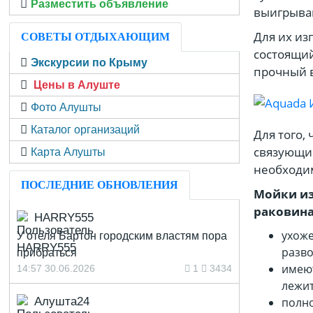
Разместить объявление
выигрыва
Для их из
СОВЕТЫ ОТДЫХАЮЩИМ
состоящий
Экскурсии по Крыму
прочный в
Цены в Алуште
Фото Алушты
Каталог организаций
Для того,
связующие
Карта Алушты
необходим
ПОСЛЕДНИЕ ОБНОВЛЕНИЯ
Мойки из
раковин
HARRY555
ухоже
У отеля Бартон городским властям пора
разво
прибраться
имеют
14:57 30.06.2026
1
3434
лежит
Алушта24
полно