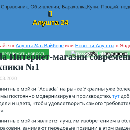
Алушта 24
айся к
Алушта24 в Вайбере
или
Новости Алушты
в Янде
+25℃
Нет данных
a Интернет-магазин современ
ПРЕДЛОЖИТЬ НОВОСТЬ
хники №1
03.2020
нитные мойки "Aquada" на рынке Украины уже более 
 мы постоянно модернизируем производство,
тут
доб
ели и цвета, чтобы удовлетворить самого требовате
я.
анитные мойки является лучшим изобретением в обл
раковин, занимают передовые позиции в этом разде