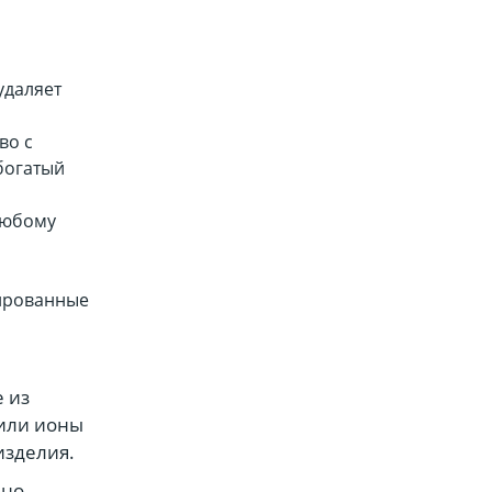
удаляет
во с
богатый
любому
мированные
 из
 или ионы
изделия.
ьно