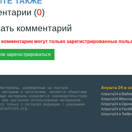
ЙТЕ ТАКЖЕ
нтарии (
0
)
ать комментарий
ли зарегистрироваться
Алушта 24 в с
 материалы, размещенные на портале
и авторами и читателями, являются объектами
Алушта24 в Вайб
нные материалы охраняются законодательством
Алушта24 ВКонта
е или частичное использование материалов,
Алушта24 в Одно
тся только с согласия редакции с указанием
@alushta24.org.
Алушта24 в Face
Алушта24 в Twitte