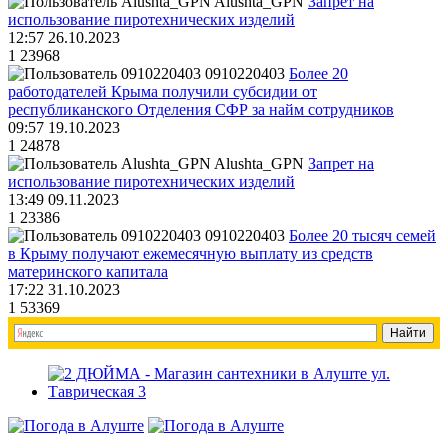
Alushta_GPN
Запрет на
использование пиротехнических изделий
12:57 26.10.2023
1
23968
0910220403
Более 20
работодателей Крыма получили субсидии от
республиканского Отделения СФР за найм сотрудников
09:57 19.10.2023
1
24878
Alushta_GPN
Запрет на
использование пиротехнических изделий
13:49 09.11.2023
1
23386
0910220403
Более 20 тысяч семей
в Крыму получают ежемесячную выплату из средств
материнского капитала
17:22 31.10.2023
1
53369