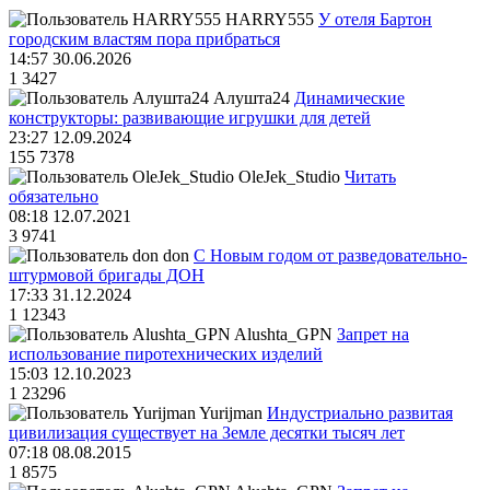
HARRY555
У отеля Бартон
городским властям пора прибраться
14:57 30.06.2026
1
3427
Алушта24
Динамические
конструкторы: развивающие игрушки для детей
23:27 12.09.2024
155
7378
OleJek_Studio
Читать
обязательно
08:18 12.07.2021
3
9741
don
С Новым годом от разведовательно-
штурмовой бригады ДОН
17:33 31.12.2024
1
12343
Alushta_GPN
Запрет на
использование пиротехнических изделий
15:03 12.10.2023
1
23296
Yurijman
Индустриально развитая
цивилизация существует на Земле десятки тысяч лет
07:18 08.08.2015
1
8575