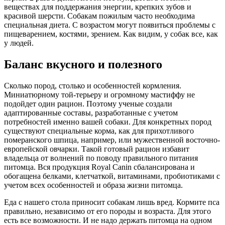
веществах для поддержания энергии, крепких зубов и
красивой шерсти. Собакам пожилым часто необходима
специальная диета. С возрастом могут появиться проблемы с
пищеварением, костями, зрением. Как видим, у собак все, как
у людей.
Баланс вкусного и полезного
Сколько пород, столько и особенностей кормления.
Миниатюрному той-терьеру и огромному мастиффу не
подойдет один рацион. Поэтому ученые создали
адаптированные составы, разработанные с учетом
потребностей именно вашей собаки. Для конкретных пород
существуют специальные корма, как для прихотливого
померанского шпица, например, или мужественной восточно-
европейской овчарки. Такой готовый рацион избавит
владельца от волнений по поводу правильного питания
питомца. Вся продукция Royal Canin сбалансирована и
обогащена белками, клетчаткой, витаминами, пробиотиками с
учетом всех особенностей и образа жизни питомца.
Еда с нашего стола приносит собакам лишь вред. Кормите пса
правильно, независимо от его породы и возраста. Для этого
есть все возможности. И не надо держать питомца на одном