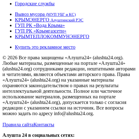
Городские службы
Вывоз мусора
(МУП УБГ и КС)
КРЫМЭНЕРГО
Алуштинский РЭС
ГУП РК «Вода Крыма»
ГУП РК «Крымгазсети»
КРЫМТЕПЛОКОММУНЭНЕРГО
Купить это рекламное место
© 2026 Все права защищены «Алушта24» (alushta24.org).
Любые материалы, размещенные на портале «Алушта24»
(alushta24.org) сотрудниками редакции, нештатными авторами
и читателями, являются объектами авторского права. Права
«Алушта24» (alushta24.org) на указанные материалы
охраняются законодательством о правах на результаты
интеллектуальной деятельности. Полное или частичное
использование материалов, размещенных на портале
«Алушта24» (alushta24.org), допускается только с согласия
редакции с указанием ссылки на источник. Все вопросы
можно задать по адресу info@alushta24.org.
Правила сайта
Контакты
Алушта 24 в социальных сетях: