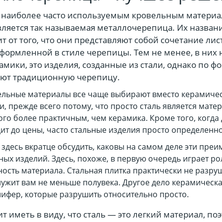
, наиболее часто используемым кровельным матери
вляется так называемая металлочерепица. Их назван
т от того, что они представляют собой сочетание лис
формленной в стиле черепицы. Тем не менее, в них 
амики, это изделия, созданные из стали, однако по ф
ют традиционную черепицу.
льные материалы все чаще выбирают вместо керамиче
и, прежде всего потому, что просто сталь является мате
го более практичным, чем керамика. Кроме того, когда
ит до цены, часто стальные изделия просто определенн
 здесь вкратце обсудить, каковы на самом деле эти пре
ных изделий. Здесь, похоже, в первую очередь играет ро
ость материала. Стальная плитка практически не разру
ужит вам не меньше полувека. Другое дело керамическа
ифер, которые разрушить относительно просто.
ит иметь в виду, что сталь — это легкий материал, по