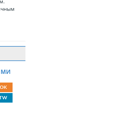
м.
тичным
ЯМИ
OK
TW