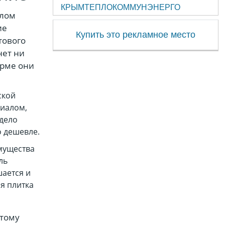
КРЫМТЕПЛОКОММУНЭНЕРГО
алом
ие
Купить это рекламное место
тового
нет ни
орме они
ской
риалом,
 дело
о дешевле.
имущества
ль
шается и
я плитка
этому