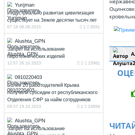
нержавеющ
Yurijman
Оцинковка
Индустриально развитая цивилизация
кровельны
существует на Земле десятки тысяч лет
07:18 08.08.2015
1
8591
Alushta_GPN
Запрет на использование
А
пиротехнических изделий
12:57 26.10.2023
1
23981
ОЦЕ
0910220403
Более 20 работодателей Крыма
получили субсидии от республиканского
Отделения СФР за найм сотрудников
09:57 19.10.2023
1
24894
Alushta_GPN
ЧИТА
Запрет на использование