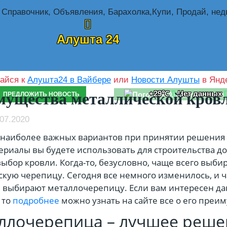
Алушта 24
айся к
Алушта24 в Вайбере
или
Новости Алушты
в Янде
+29℃
Нет данных
ущества металлической кров
ПРЕДЛОЖИТЬ НОВОСТЬ
07.2020
наиболее важных вариантов при принятии решения 
ериалы вы будете использовать для строительства до
выбор кровли. Когда-то, безусловно, чаще всего выби
кую черепицу. Сегодня все немного изменилось, и ч
 выбирают металлочерепицу. Если вам интересен д
 то
подробнее
можно узнать на сайте все о его преи
ллочерепица – лучшее реше