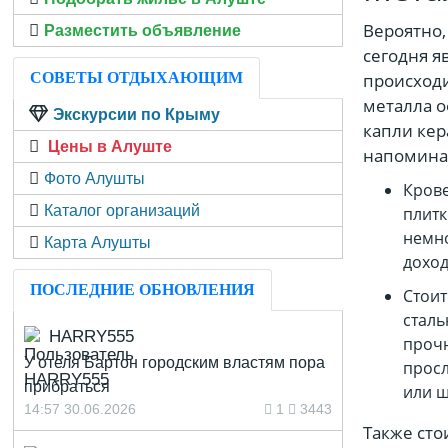
Вероятно
Разместить объявление
сегодня я
СОВЕТЫ ОТДЫХАЮЩИМ
происходи
металла о
Экскурсии по Крыму
капли кер
Цены в Алуште
напомина
Фото Алушты
Крове
Каталог организаций
плитк
немно
Карта Алушты
доход
ПОСЛЕДНИЕ ОБНОВЛЕНИЯ
Стоит
сталь
HARRY555
прочн
У отеля Бартон городским властям пора
просл
прибраться
или ш
14:57 30.06.2026
1
3443
Также сто