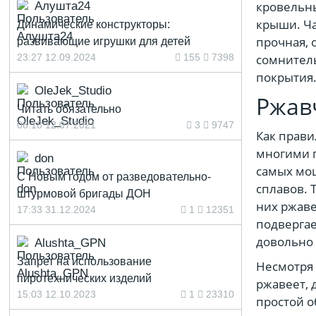
кровельны
Алушта24
крыши. Ча
Динамические конструкторы:
прочная, 
развивающие игрушки для детей
23:27 12.09.2024
155
7398
сомнитель
покрытия
OleJek_Studio
Ржав
Читать обязательно
08:18 12.07.2021
3
9747
Как прав
многими п
don
самых мощ
С Новым годом от разведовательно-
сплавов. 
штурмовой бригады ДОН
них ржаве
17:33 31.12.2024
1
12351
подвергае
довольно 
Alushta_GPN
Запрет на использование
Несмотря 
пиротехнических изделий
ржавеет, 
15:03 12.10.2023
1
23310
простой о