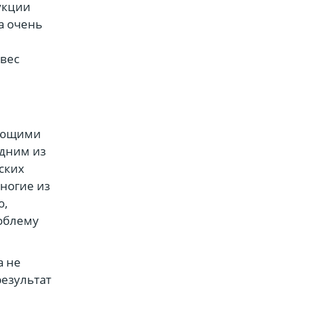
укции
а очень
вес
й
дающими
одним из
ских
многие из
ю,
роблему
а не
результат