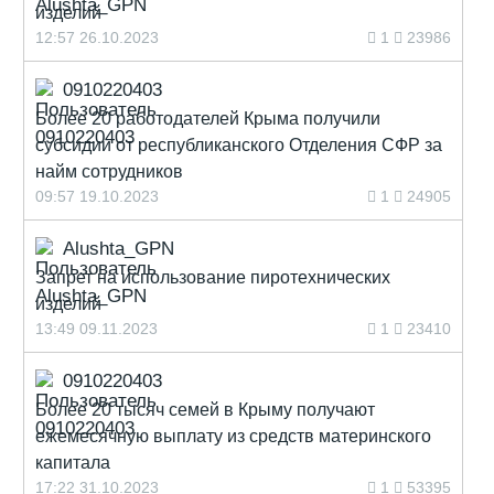
изделий
12:57 26.10.2023
1
23986
0910220403
Более 20 работодателей Крыма получили
субсидии от республиканского Отделения СФР за
найм сотрудников
09:57 19.10.2023
1
24905
Alushta_GPN
Запрет на использование пиротехнических
изделий
13:49 09.11.2023
1
23410
0910220403
Более 20 тысяч семей в Крыму получают
ежемесячную выплату из средств материнского
капитала
17:22 31.10.2023
1
53395