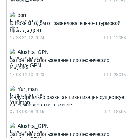
08:18 12.07.2021
3
9751
don
С Новым годом от разведовательно-штурмовой
бригады ДОН
17:33 31.12.2024
1
12353
Alushta_GPN
Запрет на использование пиротехнических
изделий
15:03 12.10.2023
1
23315
Yurijman
Индустриально развитая цивилизация существует
на Земле десятки тысяч лет
07:18 08.08.2015
1
8595
Alushta_GPN
Запрет на использование пиротехнических