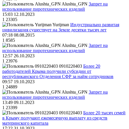
Alushta_GPN
Запрет на
использование пиротехнических изделий
15:03 12.10.2023
1
23305
Yurijman
Индустриально развитая
цивилизация существует на Земле десятки тысяч лет
07:18 08.08.2015
1
8585
Alushta_GPN
Запрет на
использование пиротехнических изделий
12:57 26.10.2023
1
23976
0910220403
Более 20
работодателей Крыма получили субсидии от
республиканского Отделения СФР за найм сотрудников
09:57 19.10.2023
1
24889
Alushta_GPN
Запрет на
использование пиротехнических изделий
13:49 09.11.2023
1
23399
0910220403
Более 20 тысяч семей
в Крыму получают ежемесячную выплату из средств
материнского капитала
17:22 31.10.2023