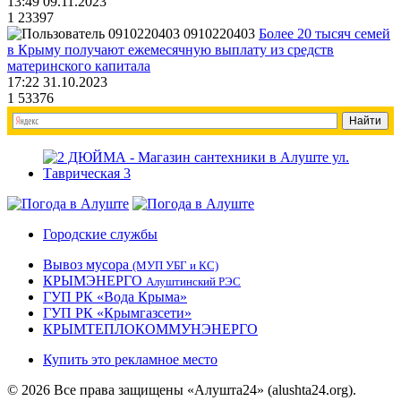
13:49 09.11.2023
1
23397
0910220403
Более 20 тысяч семей
в Крыму получают ежемесячную выплату из средств
материнского капитала
17:22 31.10.2023
1
53376
Городские службы
Вывоз мусора
(МУП УБГ и КС)
КРЫМЭНЕРГО
Алуштинский РЭС
ГУП РК «Вода Крыма»
ГУП РК «Крымгазсети»
КРЫМТЕПЛОКОММУНЭНЕРГО
Купить это рекламное место
© 2026 Все права защищены «Алушта24» (alushta24.org).