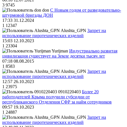
3
9745
don
С Новым годом от разведовательно-
штурмовой бригады ДОН
17:33 31.12.2024
1
12347
Alushta_GPN
Запрет на
использование пиротехнических изделий
15:03 12.10.2023
1
23304
Yurijman
Индустриально развитая
цивилизация существует на Земле десятки тысяч лет
07:18 08.08.2015
1
8583
Alushta_GPN
Запрет на
использование пиротехнических изделий
12:57 26.10.2023
1
23975
0910220403
Более 20
работодателей Крыма получили субсидии от
республиканского Отделения СФР за найм сотрудников
09:57 19.10.2023
1
24887
Alushta_GPN
Запрет на
использование пиротехнических изделий