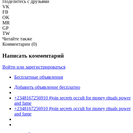
Поделитесь с друзьями
VK
FB
OK
MR
GP
TW
Читайте также
Комментарии (
0
)
Написать комментарий
Войти или зарегистрироваться
Бесплатные объявления
Добавить объявление бесплатно
+2348167256910 #join secrets occult for money rituals power
and fame
+2348167256910 #join secrets occult for money rituals power
and fame