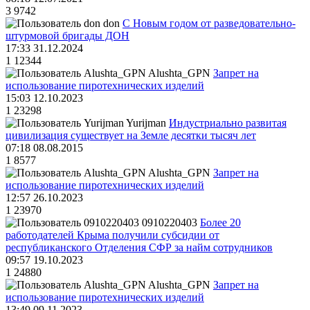
3
9742
don
С Новым годом от разведовательно-
штурмовой бригады ДОН
17:33 31.12.2024
1
12344
Alushta_GPN
Запрет на
использование пиротехнических изделий
15:03 12.10.2023
1
23298
Yurijman
Индустриально развитая
цивилизация существует на Земле десятки тысяч лет
07:18 08.08.2015
1
8577
Alushta_GPN
Запрет на
использование пиротехнических изделий
12:57 26.10.2023
1
23970
0910220403
Более 20
работодателей Крыма получили субсидии от
республиканского Отделения СФР за найм сотрудников
09:57 19.10.2023
1
24880
Alushta_GPN
Запрет на
использование пиротехнических изделий
13:49 09.11.2023