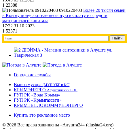
1
23388
0910220403
Более 20 тысяч семей
в Крыму получают ежемесячную выплату из средств
материнского капитала
17:22 31.10.2023
1
53371
Городские службы
Вывоз мусора
(МУП УБГ и КС)
КРЫМЭНЕРГО
Алуштинский РЭС
ГУП РК «Вода Крыма»
ГУП РК «Крымгазсети»
КРЫМТЕПЛОКОММУНЭНЕРГО
Купить это рекламное место
© 2026 Все права защищены «Алушта24» (alushta24.org).