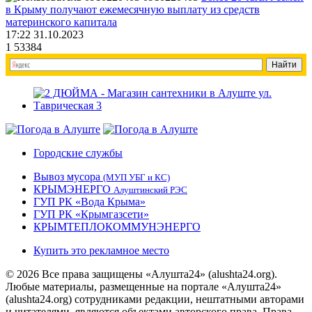
в Крыму получают ежемесячную выплату из средств
материнского капитала
17:22 31.10.2023
1
53384
Городские службы
Вывоз мусора
(МУП УБГ и КС)
КРЫМЭНЕРГО
Алуштинский РЭС
ГУП РК «Вода Крыма»
ГУП РК «Крымгазсети»
КРЫМТЕПЛОКОММУНЭНЕРГО
Купить это рекламное место
© 2026 Все права защищены «Алушта24» (alushta24.org).
Любые материалы, размещенные на портале «Алушта24»
(alushta24.org) сотрудниками редакции, нештатными авторами
и читателями, являются объектами авторского права. Права