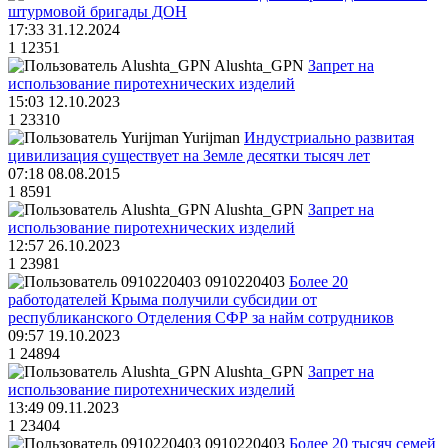
штурмовой бригады ДОН
17:33 31.12.2024
1
12351
Alushta_GPN
Запрет на
использование пиротехнических изделий
15:03 12.10.2023
1
23310
Yurijman
Индустриально развитая
цивилизация существует на Земле десятки тысяч лет
07:18 08.08.2015
1
8591
Alushta_GPN
Запрет на
использование пиротехнических изделий
12:57 26.10.2023
1
23981
0910220403
Более 20
работодателей Крыма получили субсидии от
республиканского Отделения СФР за найм сотрудников
09:57 19.10.2023
1
24894
Alushta_GPN
Запрет на
использование пиротехнических изделий
13:49 09.11.2023
1
23404
0910220403
Более 20 тысяч семей