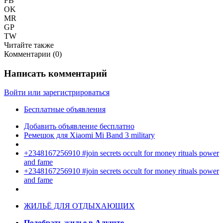
FB
OK
MR
GP
TW
Читайте также
Комментарии (
0
)
Написать комментарий
Войти или зарегистрироваться
Бесплатные объявления
Добавить объявление бесплатно
Ремешок для Xiaomi Mi Band 3 military
+2348167256910 #join secrets occult for money rituals power
and fame
+2348167256910 #join secrets occult for money rituals power
and fame
ЖИЛЬЁ ДЛЯ ОТДЫХАЮЩИХ
Подобрать жилье в Алуште