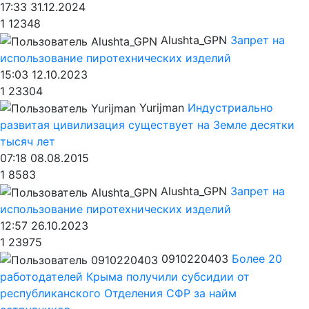
17:33 31.12.2024
1
12348
Alushta_GPN
Запрет на
использование пиротехнических изделий
15:03 12.10.2023
1
23304
Yurijman
Индустриально
развитая цивилизация существует на Земле десятки
тысяч лет
07:18 08.08.2015
1
8583
Alushta_GPN
Запрет на
использование пиротехнических изделий
12:57 26.10.2023
1
23975
0910220403
Более 20
работодателей Крыма получили субсидии от
республиканского Отделения СФР за найм