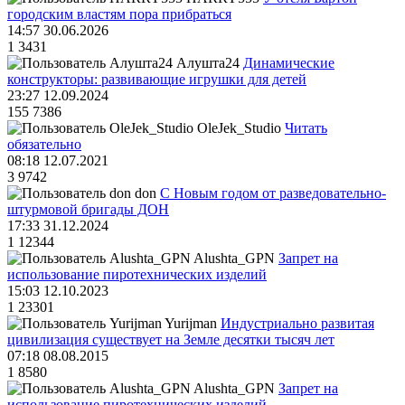
городским властям пора прибраться
14:57 30.06.2026
1
3431
Алушта24
Динамические
конструкторы: развивающие игрушки для детей
23:27 12.09.2024
155
7386
OleJek_Studio
Читать
обязательно
08:18 12.07.2021
3
9742
don
С Новым годом от разведовательно-
штурмовой бригады ДОН
17:33 31.12.2024
1
12344
Alushta_GPN
Запрет на
использование пиротехнических изделий
15:03 12.10.2023
1
23301
Yurijman
Индустриально развитая
цивилизация существует на Земле десятки тысяч лет
07:18 08.08.2015
1
8580
Alushta_GPN
Запрет на
использование пиротехнических изделий