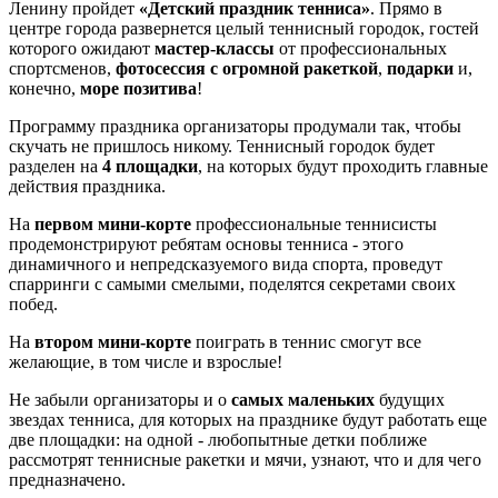
Ленину пройдет
«Детский праздник тенниса»
. Прямо в
центре города развернется целый теннисный городок, гостей
которого ожидают
мастер-классы
от профессиональных
спортсменов,
фотосессия с огромной ракеткой
,
подарки
и,
конечно,
море позитива
!
Программу праздника организаторы продумали так, чтобы
скучать не пришлось никому. Теннисный городок будет
разделен на
4 площадки
, на которых будут проходить главные
действия праздника.
На
первом мини-корте
профессиональные теннисисты
продемонстрируют ребятам основы тенниса - этого
динамичного и непредсказуемого вида спорта, проведут
спарринги с самыми смелыми, поделятся секретами своих
побед.
На
втором мини-корте
поиграть в теннис смогут все
желающие, в том числе и взрослые!
Не забыли организаторы и о
самых маленьких
будущих
звездах тенниса, для которых на празднике будут работать еще
две площадки: на одной - любопытные детки поближе
рассмотрят теннисные ракетки и мячи, узнают, что и для чего
предназначено.