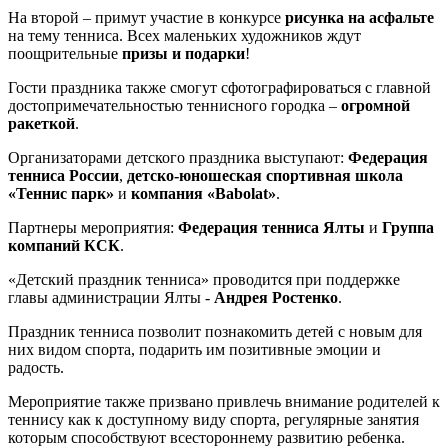
На второй – примут участие в конкурсе
рисунка на асфальте
на тему тенниса. Всех маленьких художников ждут
поощрительные
призы и подарки
!
Гости праздника также смогут сфотографироваться с главной
достопримечательностью теннисного городка –
огромной
ракеткой
.
Организаторами детского праздника выступают:
Федерация
тенниса России
,
детско-юношеская спортивная школа
«Теннис парк»
и
компания «Babolat»
.
Партнеры мероприятия:
Федерация тенниса Ялты
и
Группа
компаний КСК
.
«Детский праздник тенниса» проводится при поддержке
главы администрации Ялты -
Андрея Ростенко
.
Праздник тенниса позволит познакомить детей с новым для
них видом спорта, подарить им позитивные эмоции и
радость.
Мероприятие также призвано привлечь внимание родителей к
теннису как к доступному виду спорта, регулярные занятия
которым способствуют всестороннему развитию ребенка.