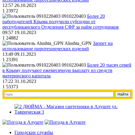
12:57 26.10.2023
1
23972
0910220403
Более 20
работодателей Крыма получили субсидии от
республиканского Отделения СФР за найм сотрудников
09:57 19.10.2023
1
24882
Alushta_GPN
Запрет на
использование пиротехнических изделий
13:49 09.11.2023
1
23391
0910220403
Более 20 тысяч семей
в Крыму получают ежемесячную выплату из средств
материнского капитала
17:22 31.10.2023
1
53373
Городские службы