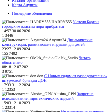
Каталог организаций
Карта Алушты
Последние обновления
HARRY555
У отеля Бартон
городским властям пора прибраться
14:57 30.06.2026
1
3446
Алушта24
Динамические
конструкторы: развивающие игрушки для детей
23:27 12.09.2024
155
7402
OleJek_Studio
Читать
обязательно
08:18 12.07.2021
3
9751
don
С Новым годом от разведовательно-
штурмовой бригады ДОН
17:33 31.12.2024
1
12353
Alushta_GPN
Запрет на
использование пиротехнических изделий
15:03 12.10.2023
1
23314
Yurijman
Индустриально развитая