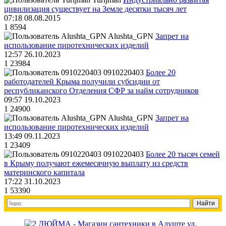
цивилизация существует на Земле десятки тысяч лет
07:18 08.08.2015
1
8594
Alushta_GPN
Запрет на
использование пиротехнических изделий
12:57 26.10.2023
1
23984
0910220403
Более 20
работодателей Крыма получили субсидии от
республиканского Отделения СФР за найм сотрудников
09:57 19.10.2023
1
24900
Alushta_GPN
Запрет на
использование пиротехнических изделий
13:49 09.11.2023
1
23409
0910220403
Более 20 тысяч семей
в Крыму получают ежемесячную выплату из средств
материнского капитала
17:22 31.10.2023
1
53390