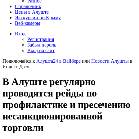
Разное
Справочник
Цены в Алуште
Экскурсии по Крыму
Веб-камеры
Вход
Регистрация
Забыл пароль
Вход на сайт
Подключайся к
Алушта24 в Вайбере
или
Новости Алушты
в
Яндекс Дзен.
В Алуште регулярно
проводятся рейды по
профилактике и пресечению
несанкционированной
торговли