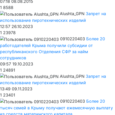
07:18 08.08.2015
1
8588
Alushta_GPN
Запрет на
использование пиротехнических изделий
12:57 26.10.2023
1
23978
0910220403
Более 20
работодателей Крыма получили субсидии от
республиканского Отделения СФР за найм
сотрудников
09:57 19.10.2023
1
24891
Alushta_GPN
Запрет на
использование пиротехнических изделий
13:49 09.11.2023
1
23401
0910220403
Более 20
тысяч семей в Крыму получают ежемесячную выплату
из средств материнского капитала