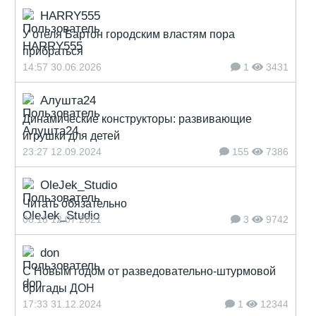
HARRY555
У отеля Бартон городским властям пора
прибраться
14:57 30.06.2026
1
3431
Алушта24
Динамические конструкторы: развивающие
игрушки для детей
23:27 12.09.2024
155
7386
OleJek_Studio
Читать обязательно
08:18 12.07.2021
3
9742
don
С Новым годом от разведовательно-штурмовой
бригады ДОН
17:33 31.12.2024
1
12344