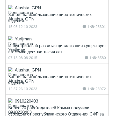
Alushta_GPN
Запрет на использование пиротехнических
изделий
15:03 12.10.2023
1
23301
Yurijman
Индустриально развитая цивилизация существует
на Земле десятки тысяч лет
07:18 08.08.2015
1
8580
Alushta_GPN
Запрет на использование пиротехнических
изделий
12:57 26.10.2023
1
23972
0910220403
Более 20 работодателей Крыма получили
субсидии от республиканского Отделения СФР за