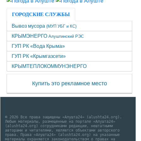
ГОРОДСКИЕ СЛУЖБЫ
Вывоз мусора
(МУП УБГ и КС)
КРЫМЭНЕРГО
Алуштинский РЭС
ГУП РК «Вода Крыма»
ГУП РК «Крымгазсети»
КРЫМТЕПЛОКОММУНЭНЕРГО
Купить это рекламное место
© 2026 Все права защищены «Алушта24» (alushta24.org).
Любые материалы, размещенные на портале «Алушта24»
(alushta24.org) сотрудниками редакции, нештатными
авторами и читателями, являются объектами авторского
права. Права «Алушта24» (alushta24.org) на указанные
материалы охраняются законодательством о правах на