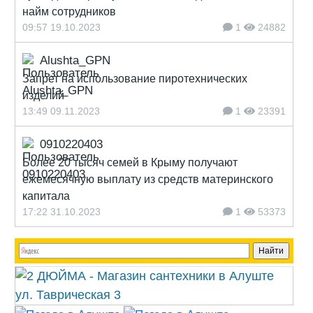
найм сотрудников
09:57 19.10.2023
1
24882
Alushta_GPN
Запрет на использование пиротехнических
изделий
13:49 09.11.2023
1
23391
0910220403
Более 20 тысяч семей в Крыму получают
ежемесячную выплату из средств материнского
капитала
17:22 31.10.2023
1
53373