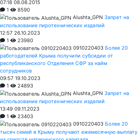
07:18 08.08.2015
1
8590
Alushta_GPN
Запрет на
использование пиротехнических изделий
12:57 26.10.2023
1
23980
0910220403
Более 20
работодателей Крыма получили субсидии от
республиканского Отделения СФР за найм
сотрудников
09:57 19.10.2023
1
24893
Alushta_GPN
Запрет на
использование пиротехнических изделий
13:49 09.11.2023
1
23403
0910220403
Более 20
тысяч семей в Крыму получают ежемесячную выплату
из средств материнского капитала