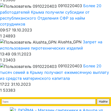
0910220403
Более 20
работодателей Крыма получили субсидии от
республиканского Отделения СФР за найм
сотрудников
09:57 19.10.2023
1
24893
Alushta_GPN
Запрет на
использование пиротехнических изделий
13:49 09.11.2023
1
23403
0910220403
Более 20
тысяч семей в Крыму получают ежемесячную выплату
из средств материнского капитала
17:22 31.10.2023
1
53383