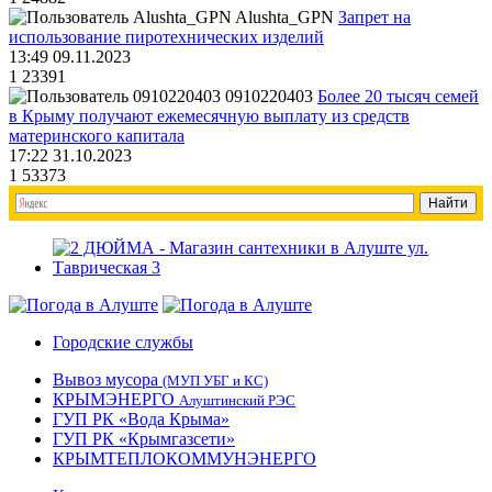
Alushta_GPN
Запрет на
использование пиротехнических изделий
13:49 09.11.2023
1
23391
0910220403
Более 20 тысяч семей
в Крыму получают ежемесячную выплату из средств
материнского капитала
17:22 31.10.2023
1
53373
Городские службы
Вывоз мусора
(МУП УБГ и КС)
КРЫМЭНЕРГО
Алуштинский РЭС
ГУП РК «Вода Крыма»
ГУП РК «Крымгазсети»
КРЫМТЕПЛОКОММУНЭНЕРГО