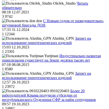
OleJek_Studio
Читать
обязательно
08:18 12.07.2021
3
9742
don
С Новым годом от разведовательно-
штурмовой бригады ДОН
17:33 31.12.2024
1
12344
Alushta_GPN
Запрет на
использование пиротехнических изделий
15:03 12.10.2023
1
23301
Yurijman
Индустриально развитая
цивилизация существует на Земле десятки тысяч лет
07:18 08.08.2015
1
8580
Alushta_GPN
Запрет на
использование пиротехнических изделий
12:57 26.10.2023
1
23972
0910220403
Более 20
работодателей Крыма получили субсидии от
республиканского Отделения СФР за найм сотрудников
09:57 19.10.2023
1
24882