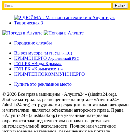
Городские службы
Вывоз мусора
(МУП УБГ и КС)
КРЫМЭНЕРГО
Алуштинский РЭС
ГУП РК «Вода Крыма»
ГУП РК «Крымгазсети»
КРЫМТЕПЛОКОММУНЭНЕРГО
Купить это рекламное место
© 2026 Все права защищены «Алушта24» (alushta24.org).
Любые материалы, размещенные на портале «Алушта24»
(alushta24.org) сотрудниками редакции, нештатными авторами
и читателями, являются объектами авторского права. Права
«Алушта24» (alushta24.org) на указанные материалы
охраняются законодательством о правах на результаты
интеллектуальной деятельности. Полное или частичное
использование материалов, размещенных на портале