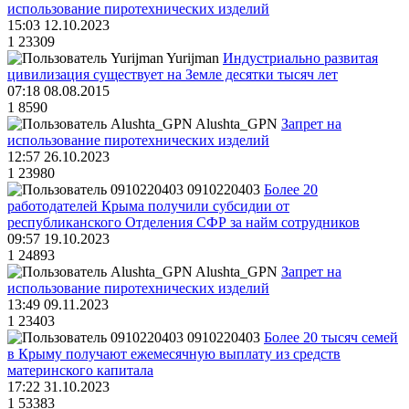
использование пиротехнических изделий
15:03 12.10.2023
1
23309
Yurijman
Индустриально развитая
цивилизация существует на Земле десятки тысяч лет
07:18 08.08.2015
1
8590
Alushta_GPN
Запрет на
использование пиротехнических изделий
12:57 26.10.2023
1
23980
0910220403
Более 20
работодателей Крыма получили субсидии от
республиканского Отделения СФР за найм сотрудников
09:57 19.10.2023
1
24893
Alushta_GPN
Запрет на
использование пиротехнических изделий
13:49 09.11.2023
1
23403
0910220403
Более 20 тысяч семей
в Крыму получают ежемесячную выплату из средств
материнского капитала
17:22 31.10.2023
1
53383