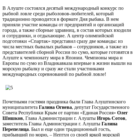
В Алуште состоялся десятый международный конкурс по
рыбной ловле среди рыболовов-любителей, который
традиционно проводится в формате Дня рыбака. В нем
приняли участие команды от предприятий и организаций
города, а также сборные здравниц, в состав которых входили
и сотрудники, и отдыхающие. А центр олимпийской
подготовки «Спартак» представил сразу две команды: из
числа местных бывалых рыбаков – сотрудников, а также из
представителей сборной России по сумо, которые готовятся в
Алуште к чемпионату мира в Японии. Чемпионы мира и
Европы по сумо из Владикавказа впервые в жизни вышли на
морскую рыбалку и сразу же стали участниками
международных соревнований по рыбной ловле!
Почетными гостями праздника были Глава Алуштинского
муниципалитета
Галина Огнева
, депутат Государственного
Совета Республики Крым от партии «Единая Россия»
Олег
Шишков
, Глава Администрации г. Алушты
Игорь Сотов
,
заместитель Главы Администрации г. Алушты
Галина
Перепелица
. Был и еще один традиционный гость,
прибывший по морю, – Нептун со своей яркой морской