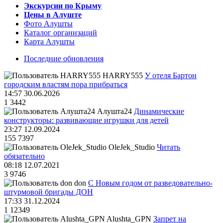
Экскурсии по Крыму
Цены в Алуште
Фото Алушты
Каталог организаций
Карта Алушты
Последние обновления
HARRY555
У отеля Бартон
городским властям пора прибраться
14:57 30.06.2026
1
3442
Алушта24
Динамические
конструкторы: развивающие игрушки для детей
23:27 12.09.2024
155
7397
OleJek_Studio
Читать
обязательно
08:18 12.07.2021
3
9746
don
С Новым годом от разведовательно-
штурмовой бригады ДОН
17:33 31.12.2024
1
12349
Alushta_GPN
Запрет на