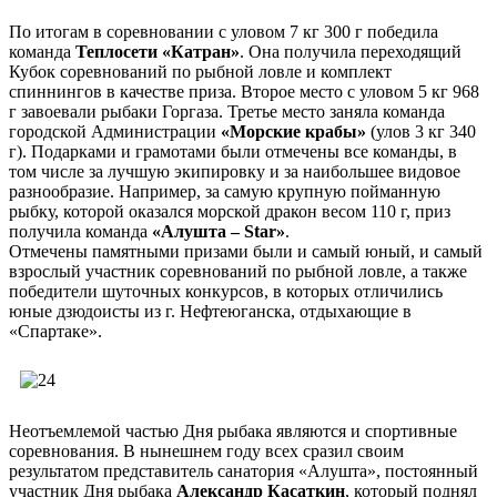
По итогам в соревновании с уловом 7 кг 300 г победила
команда
Теплосети «Катран»
. Она получила переходящий
Кубок соревнований по рыбной ловле и комплект
спиннингов в качестве приза. Второе место с уловом 5 кг 968
г завоевали рыбаки Горгаза. Третье место заняла команда
городской Администрации
«Морские крабы»
(улов 3 кг 340
г). Подарками и грамотами были отмечены все команды, в
том числе за лучшую экипировку и за наибольшее видовое
разнообразие. Например, за самую крупную пойманную
рыбку, которой оказался морской дракон весом 110 г, приз
получила команда
«Алушта – Star»
.
Отмечены памятными призами были и самый юный, и самый
взрослый участник соревнований по рыбной ловле, а также
победители шуточных конкурсов, в которых отличились
юные дзюдоисты из г. Нефтеюганска, отдыхающие в
«Спартаке».
Неотъемлемой частью Дня рыбака являются и спортивные
соревнования. В нынешнем году всех сразил своим
результатом представитель санатория «Алушта», постоянный
участник Дня рыбака
Александр Касаткин
, который поднял