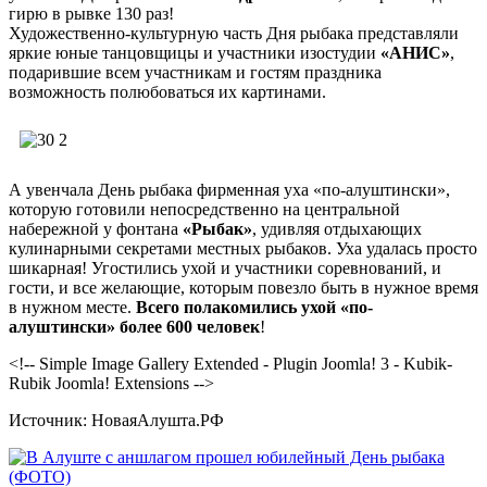
гирю в рывке 130 раз!
Художественно-культурную часть Дня рыбака представляли
яркие юные танцовщицы и участники изостудии
«АНИС»
,
подарившие всем участникам и гостям праздника
возможность полюбоваться их картинами.
А увенчала День рыбака фирменная уха «по-алуштински»,
которую готовили непосредственно на центральной
набережной у фонтана
«Рыбак»
, удивляя отдыхающих
кулинарными секретами местных рыбаков. Уха удалась просто
шикарная! Угостились ухой и участники соревнований, и
гости, и все желающие, которым повезло быть в нужное время
в нужном месте.
Всего полакомились ухой «по-
алуштински» более 600 человек
!
<!-- Simple Image Gallery Extended - Plugin Joomla! 3 - Kubik-
Rubik Joomla! Extensions -->
Источник: НоваяАлушта.РФ