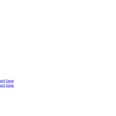
 and fame
 and fame