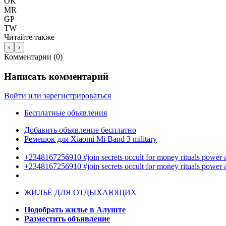
OK
MR
GP
TW
Читайте также
‹
›
Комментарии (
0
)
Написать комментарий
Войти или зарегистрироваться
Бесплатные объявления
Добавить объявление бесплатно
Ремешок для Xiaomi Mi Band 3 military
+2348167256910 #join secrets occult for money rituals power
+2348167256910 #join secrets occult for money rituals power
ЖИЛЬЁ ДЛЯ ОТДЫХАЮЩИХ
Подобрать жилье в Алуште
Разместить объявление