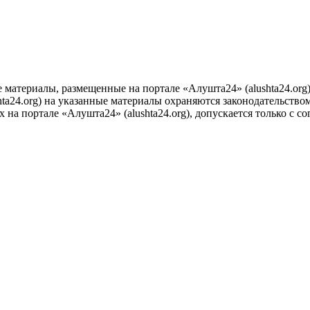
е материалы, размещенные на портале «Алушта24» (alushta24.or
ta24.org) на указанные материалы охраняются законодательством
на портале «Алушта24» (alushta24.org), допускается только с с