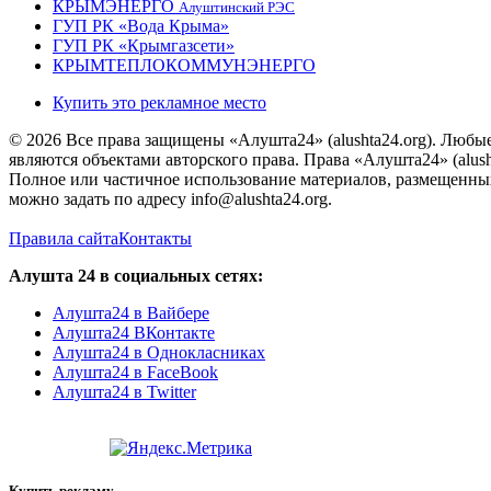
КРЫМЭНЕРГО
Алуштинский РЭС
ГУП РК «Вода Крыма»
ГУП РК «Крымгазсети»
КРЫМТЕПЛОКОММУНЭНЕРГО
Купить это рекламное место
© 2026 Все права защищены «Алушта24» (alushta24.org). Любы
являются объектами авторского права. Права «Алушта24» (alush
Полное или частичное использование материалов, размещенных 
можно задать по адресу info@alushta24.org.
Правила сайта
Контакты
Алушта 24 в социальных сетях:
Алушта24 в Вайбере
Алушта24 ВКонтакте
Алушта24 в Однокласниках
Алушта24 в FaceBook
Алушта24 в Twitter
Купить рекламу