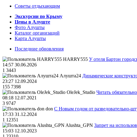
Советы отдыхающим
Экскурсии по Крыму
Цены в Алуште
Фото Алушты
Каталог организаций
Карта Алушты
Последние обновления
HARRY555
У отеля Бартон городс
14:57 30.06.2026
1
3443
Алушта24
Динамические конструкт
23:27 12.09.2024
155
7398
OleJek_Studio
Читать обязательно
08:18 12.07.2021
3
9747
don
С Новым годом от разведовательно-ш
17:33 31.12.2024
1
12351
Alushta_GPN
Запрет на использо
15:03 12.10.2023
1
23310