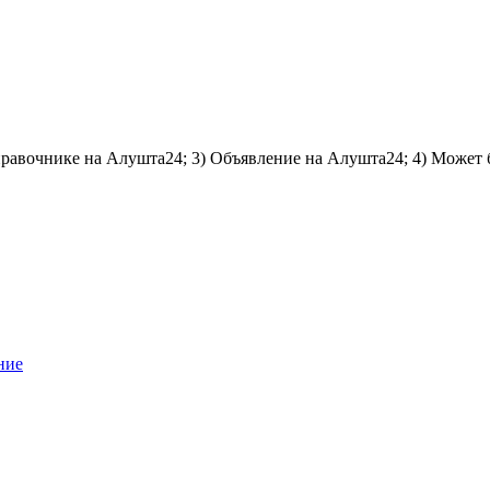
справочнике на Алушта24; 3) Объявление на Алушта24; 4) Может 
ние