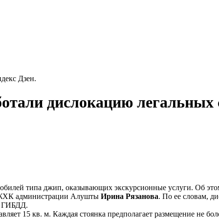
декс Дзен.
ботали дислокацию легальных 
обилей типа джип, оказывающих экскурсионные услуги. Об этом
 и ЖХК администрации Алушты
Ирина Рязанова
. По ее словам, д
и ГИБДД.
вляет 15 кв. м. Каждая стоянка предполагает размещение не бол