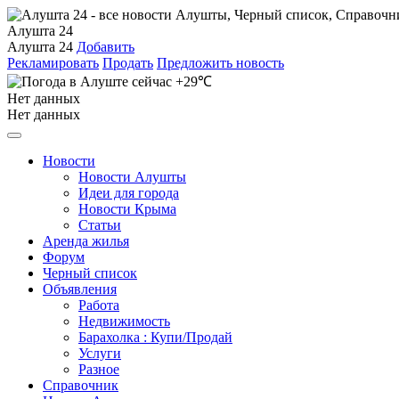
Алушта 24
Алушта 24
Добавить
Рекламировать
Продать
Предложить новость
+29℃
Нет данных
Нет данных
Новости
Новости Алушты
Идеи для города
Новости Крыма
Статьи
Аренда жилья
Форум
Черный список
Объявления
Работа
Недвижимость
Барахолка : Купи/Продай
Услуги
Разное
Справочник