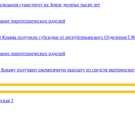
лизация существует на Земле десятки тысяч лет
вание пиротехнических изделий
ей Крыма получили субсидии от республиканского Отделения СФ
вание пиротехнических изделий
в Крыму получают ежемесячную выплату из средств материнског