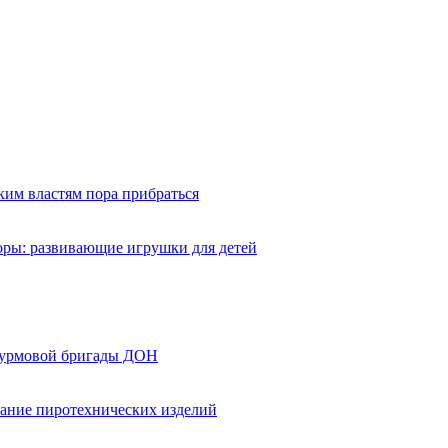
ким властям пора прибраться
оры: развивающие игрушки для детей
турмовой бригады ДОН
вание пиротехнических изделий