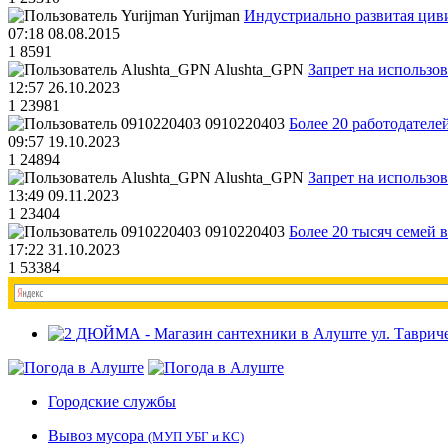
Yurijman
Индустриально развитая циви
07:18 08.08.2015
1
8591
Alushta_GPN
Запрет на использо
12:57 26.10.2023
1
23981
0910220403
Более 20 работодател
09:57 19.10.2023
1
24894
Alushta_GPN
Запрет на использо
13:49 09.11.2023
1
23404
0910220403
Более 20 тысяч семей 
17:22 31.10.2023
1
53384
Городские службы
Вывоз мусора
(МУП УБГ и КС)